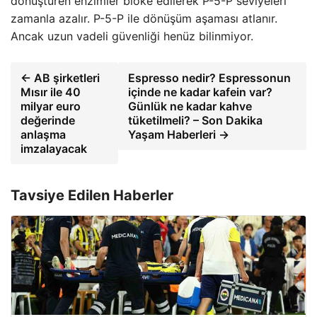
dönüştüren enzimler bloke edilerek P-5-P seviyeleri
zamanla azalır. P-5-P ile dönüşüm aşaması atlanır.
Ancak uzun vadeli güvenliği henüz bilinmiyor.
← AB şirketleri
Espresso nedir? Espressonun
Mısır ile 40
içinde ne kadar kafein var?
milyar euro
Günlük ne kadar kahve
değerinde
tüketilmeli? – Son Dakika
anlaşma
Yaşam Haberleri →
imzalayacak
Tavsiye Edilen Haberler