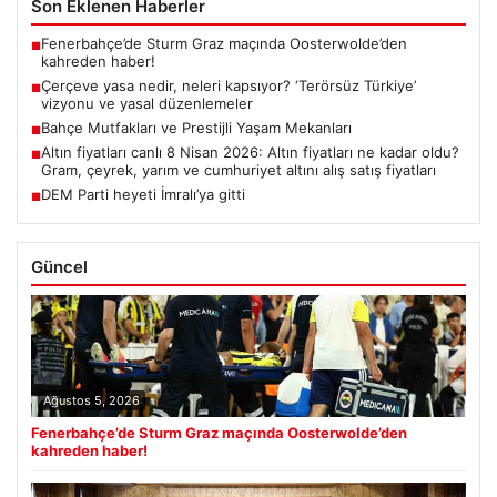
Son Eklenen Haberler
Fenerbahçe’de Sturm Graz maçında Oosterwolde’den
■
kahreden haber!
Çerçeve yasa nedir, neleri kapsıyor? ‘Terörsüz Türkiye’
■
vizyonu ve yasal düzenlemeler
Bahçe Mutfakları ve Prestijli Yaşam Mekanları
■
Altın fiyatları canlı 8 Nisan 2026: Altın fiyatları ne kadar oldu?
■
Gram, çeyrek, yarım ve cumhuriyet altını alış satış fiyatları
DEM Parti heyeti İmralı’ya gitti
■
Güncel
Ağustos 5, 2026
Fenerbahçe’de Sturm Graz maçında Oosterwolde’den
kahreden haber!