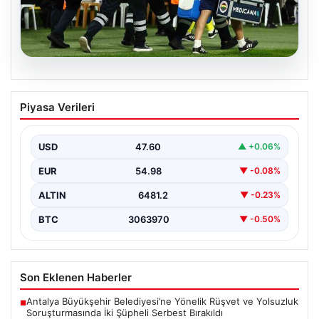
05.08.2026
Fenerbahçe’de Sturm Graz maçında
Piyasa Verileri
Oosterwolde’den kahreden haber!
USD
47.60
▲ +0.06%
EUR
54.98
▼ -0.08%
ALTIN
6481.2
▼ -0.23%
BTC
3063970
▼ -0.50%
Son Eklenen Haberler
Antalya Büyükşehir Belediyesi’ne Yönelik Rüşvet ve Yolsuzluk
■
Soruşturmasında İki Şüpheli Serbest Bırakıldı