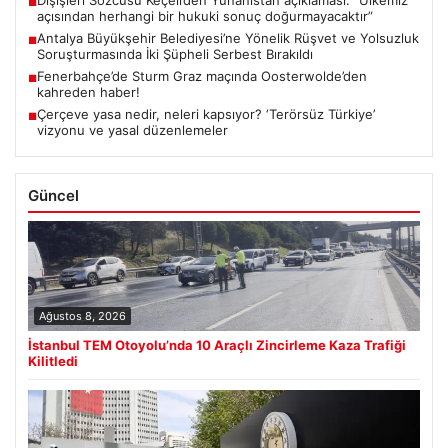
■
açısından herhangi bir hukuki sonuç doğurmayacaktır”
Antalya Büyükşehir Belediyesi’ne Yönelik Rüşvet ve Yolsuzluk
■
Soruşturmasında İki Şüpheli Serbest Bırakıldı
Fenerbahçe’de Sturm Graz maçında Oosterwolde’den
■
kahreden haber!
Çerçeve yasa nedir, neleri kapsıyor? ‘Terörsüz Türkiye’
■
vizyonu ve yasal düzenlemeler
Güncel
Ağustos 8, 2026
İstanbul TEM Otoyolu’nda 10 Araçlı Zincirleme Kaza Trafiği
Kilitledi