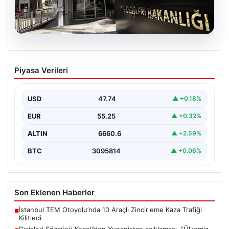
07.08.2026
Dışişleri Sözcüsü Keçeli’den
Piyasa Verileri
Yunanistan açıklaması. “Ülkemiz
açısından herhangi bir hukuki sonuç
doğurmayacaktır”
USD
47.74
▲ +0.18%
EUR
55.25
▲ +0.32%
ALTIN
6660.6
▲ +2.59%
BTC
3095814
▲ +0.06%
Son Eklenen Haberler
İstanbul TEM Otoyolu’nda 10 Araçlı Zincirleme Kaza Trafiği
■
Kilitledi
Dışişleri Sözcüsü Keçeli’den Yunanistan açıklaması. “Ülkemiz