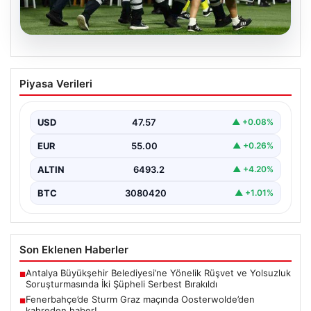
05.08.2026
Fenerbahçe’de Sturm Graz maçında
Piyasa Verileri
Oosterwolde’den kahreden haber!
USD
47.57
▲ +0.08%
EUR
55.00
▲ +0.26%
ALTIN
6493.2
▲ +4.20%
BTC
3080420
▲ +1.01%
Son Eklenen Haberler
Antalya Büyükşehir Belediyesi’ne Yönelik Rüşvet ve Yolsuzluk
■
Soruşturmasında İki Şüpheli Serbest Bırakıldı
Fenerbahçe’de Sturm Graz maçında Oosterwolde’den
■
kahreden haber!