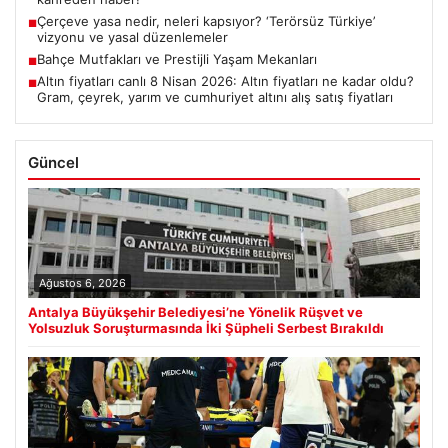
Çerçeve yasa nedir, neleri kapsıyor? ‘Terörsüz Türkiye’
■
vizyonu ve yasal düzenlemeler
Bahçe Mutfakları ve Prestijli Yaşam Mekanları
■
Altın fiyatları canlı 8 Nisan 2026: Altın fiyatları ne kadar oldu?
■
Gram, çeyrek, yarım ve cumhuriyet altını alış satış fiyatları
Güncel
Ağustos 6, 2026
Antalya Büyükşehir Belediyesi’ne Yönelik Rüşvet ve
Yolsuzluk Soruşturmasında İki Şüpheli Serbest Bırakıldı