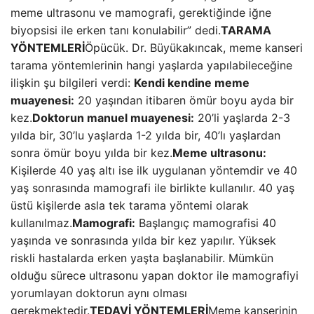
meme ultrasonu ve mamografi, gerektiğinde iğne
biyopsisi ile erken tanı konulabilir” dedi.
TARAMA
YÖNTEMLERİ
Öpücük. Dr. Büyükakıncak, meme kanseri
tarama yöntemlerinin hangi yaşlarda yapılabileceğine
ilişkin şu bilgileri verdi:
Kendi kendine meme
muayenesi:
20 yaşından itibaren ömür boyu ayda bir
kez.
Doktorun manuel muayenesi:
20’li yaşlarda 2-3
yılda bir, 30’lu yaşlarda 1-2 yılda bir, 40’lı yaşlardan
sonra ömür boyu yılda bir kez.
Meme ultrasonu:
Kişilerde 40 yaş altı ise ilk uygulanan yöntemdir ve 40
yaş sonrasında mamografi ile birlikte kullanılır. 40 yaş
üstü kişilerde asla tek tarama yöntemi olarak
kullanılmaz.
Mamografi:
Başlangıç ​​mamografisi 40
yaşında ve sonrasında yılda bir kez yapılır. Yüksek
riskli hastalarda erken yaşta başlanabilir. Mümkün
olduğu sürece ultrasonu yapan doktor ile mamografiyi
yorumlayan doktorun aynı olması
gerekmektedir.
TEDAVİ YÖNTEMLERİ
Meme kanserinin