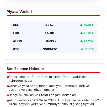
05.08.2026
Çerçeve yasa nedir, neleri kapsıyor?
Piyasa Verileri
‘Terörsüz Türkiye’ vizyonu ve yasal
düzenlemeler
USD
47.57
▲ +0.08%
Hukuk ve yasama alanında sıkça karşılaşılan önemli
kavramlardan biri olan çerçeve yasa, geniş kapsamlı…
EUR
55.00
▲ +0.26%
ALTIN
6493.2
▲ +4.20%
BTC
3080420
▲ +1.01%
Son Eklenen Haberler
Fenerbahçe’de Sturm Graz maçında Oosterwolde’den
■
kahreden haber!
Çerçeve yasa nedir, neleri kapsıyor? ‘Terörsüz Türkiye’
■
vizyonu ve yasal düzenlemeler
Bahçe Mutfakları ve Prestijli Yaşam Mekanları
■
Altın fiyatları canlı 8 Nisan 2026: Altın fiyatları ne kadar oldu?
■
Gram, çeyrek, yarım ve cumhuriyet altını alış satış fiyatları