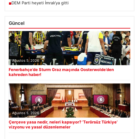
DEM Parti heyeti İmralı’ya gitti
■
Güncel
Ağustos 5, 2026
Fenerbahçe’de Sturm Graz maçında Oosterwolde’den
kahreden haber!
Ağustos 5, 2026
Çerçeve yasa nedir, neleri kapsıyor? ‘Terörsüz Türkiye’
vizyonu ve yasal düzenlemeler