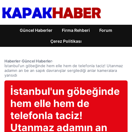
Güncel Haberler
Firma Rehberi
Forum
Çerez Politikası
Haberler
›
Güncel Haberler
›
İstanbul'un göbeğinde hem elle hem de telefonla taciz! Utanmaz
adamın an be an sapık davranışlar sergilediği anlar kameralara
yansıdı
İstanbul'un göbeğinde
hem elle hem de
telefonla taciz!
Utanmaz adamın an