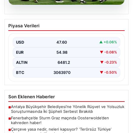
05.08.2026
Fenerbahçe’de Sturm Graz maçında
Piyasa Verileri
Oosterwolde’den kahreden haber!
USD
47.60
▲ +0.06%
EUR
54.98
▼ -0.08%
ALTIN
6481.2
▼ -0.23%
BTC
3063970
▼ -0.50%
Son Eklenen Haberler
Antalya Büyükşehir Belediyesi’ne Yönelik Rüşvet ve Yolsuzluk
■
Soruşturmasında İki Şüpheli Serbest Bırakıldı
Fenerbahçe’de Sturm Graz maçında Oosterwolde’den
■
kahreden haber!
Çerçeve yasa nedir, neleri kapsıyor? ‘Terörsüz Türkiye’
■