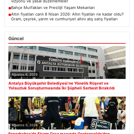
vizyonu ve yasal düzenlemeler
Bahçe Mutfakları ve Prestijli Yaşam Mekanları
■
Altın fiyatları canlı 8 Nisan 2026: Altın fiyatları ne kadar oldu?
■
Gram, çeyrek, yarım ve cumhuriyet altını alış satış fiyatları
Güncel
Ağustos 6, 2026
Antalya Büyükşehir Belediyesi’ne Yönelik Rüşvet ve
Yolsuzluk Soruşturmasında İki Şüpheli Serbest Bırakıldı
Ağustos 5, 2026
Fenerbahçe’de Sturm Graz maçında Oosterwolde’den