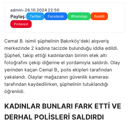
admin
•
26.10.2024 22:50
Paylaş:
Twitter
Facebook
WhatsApp
Reddit
Pinterest
Cemal B. isimli şüphelinin Bakırköy'deki alışveriş
merkezinde 2 kadına tacizde bulunduğu iddia edildi.
Şüpheli, takip ettiği kadınlardan birinin etek altı
fotoğrafını çekip diğerine el yordamıyla saldırdı. Olay
yerinden kaçan Cemal B., polis ekipleri tarafından
yakalandı. Olaylar mağazanın güvenlik kamerası
tarafından kaydedilirken, şüphelinin tutuklandığı
öğrenildi.
KADINLAR BUNLARI FARK ETTİ VE
DERHAL POLİSLERİ SALDIRDI