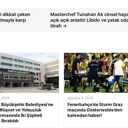
i dikkat çeken
Masterchef Tunahan Ak cinsel haya
ılmayla karşı
açık açık anlattı! Libido ve yatak od
itirafı →
, 2026
Ağustos 5, 2026
 Büyükşehir Belediyesi’ne
Fenerbahçe’de Sturm Graz
 Rüşvet ve Yolsuzluk
maçında Oosterwolde’den
rmasında İki Şüpheli
kahreden haber!
 Bırakıldı