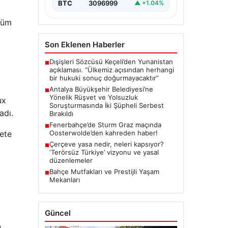
kapsamında önemli gelişmeler
BTC
3096999
▲ +1.04%
yaşandı. Soruşturma…
 tüm
Son Eklenen Haberler
Dışişleri Sözcüsü Keçeli’den Yunanistan
■
açıklaması. “Ülkemiz açısından herhangi
bir hukuki sonuç doğurmayacaktır”
Antalya Büyükşehir Belediyesi’ne
■
Yönelik Rüşvet ve Yolsuzluk
ux
Soruşturmasında İki Şüpheli Serbest
adı.
Bırakıldı
Fenerbahçe’de Sturm Graz maçında
■
Oosterwolde’den kahreden haber!
ete
Çerçeve yasa nedir, neleri kapsıyor?
■
‘Terörsüz Türkiye’ vizyonu ve yasal
düzenlemeler
Bahçe Mutfakları ve Prestijli Yaşam
■
Mekanları
Güncel
n