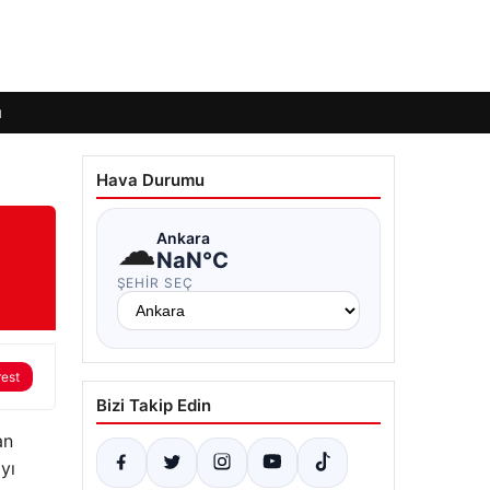
ı
Hava Durumu
☁
Ankara
NaN°C
ŞEHIR SEÇ
rest
Bizi Takip Edin
an
yı