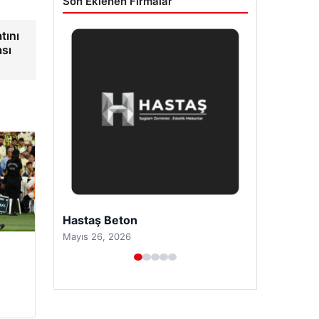
Son Eklenen Firmalar
tını
ası
Prenses Night Club
Nisan 29, 2026