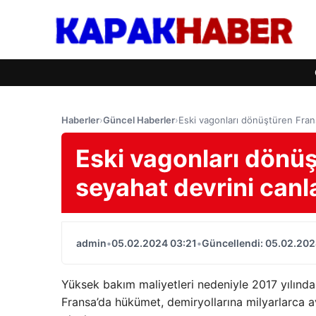
Haberler
›
Güncel Haberler
›
Eski vagonları dönüştüren Frans
Eski vagonları dönüş
seyahat devrini canl
admin
•
05.02.2024 03:21
•
Güncellendi: 05.02.202
Yüksek bakım maliyetleri nedeniyle 2017 yılın
Fransa’da hükümet, demiryollarına milyarlarca 