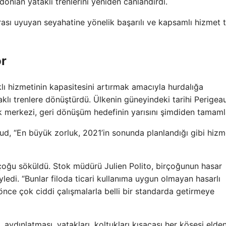
donian yataklı trenlerini yeniden canlandırdı.
rarası uyuyan seyahatine yönelik başarılı ve kapsamlı hizmet
or
lı hizmetinin kapasitesini artırmak amacıyla hurdalığa
aklı trenlere dönüştürdü. Ülkenin güneyindeki tarihi Perigea
k merkezi, geri dönüşüm hedefinin yarısını şimdiden tamaml
d, “En büyük zorluk, 2021’in sonunda planlandığı gibi hizm
 çoğu söküldü. Stok müdürü Julien Polito, birçoğunun hasar
di. “Bunlar filoda ticari kullanıma uygun olmayan hasarlı
nce çok ciddi çalışmalarla belli bir standarda getirmeye
ti, aydınlatması, yatakları, koltukları kısacası her köşesi elde