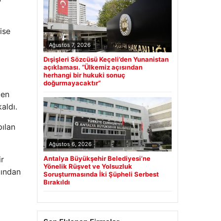
ise
Ağustos 7, 2026
Dışişleri Sözcüsü Keçeli’den Yunanistan
açıklaması. “Ülkemiz açısından
herhangi bir hukuki sonuç
doğurmayacaktır”
men
aldı.
ılan
Ağustos 6, 2026
Antalya Büyükşehir Belediyesi’ne
ir
Yönelik Rüşvet ve Yolsuzluk
dından
Soruşturmasında İki Şüpheli Serbest
Bırakıldı