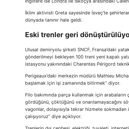
İngiltere ise Londra ile İskoçya arasındaki Calen
İklim aktivisti Greta sayesinde İsveç’te şehirle
dünyada tanınır hale geldi.
Eski trenler geri dönüştürülüy
Ulusal demiryolu şirketi SNCF, Fransa’daki yatak
gönderilmeyi bekleyen 100 treni yeni kapalı yat
istasyonu yakınındaki Charentes Périgord tekni
Perigeaux’daki merkezin müdürü Mathieu Michau
başlamak için işi zamanında bitirmek” diyor.
Filo bakımında parça kullanmak için arabaların
gördüğünü, çöktüğünü ve onarılamayacağını söyle
vagonlar, dolayısıyla tekrar hizmete sokmadan ö
çalışıyoruz” diye açıklıyor.
Trenlerin dış cephesi, elektriği, tuvaleti, interne