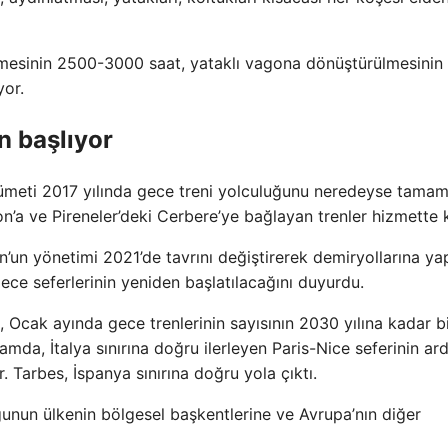
mesinin 2500-3000 saat, yataklı vagona dönüştürülmesinin 
yor.
n başlıyor
kümeti 2017 yılında gece treni yolculuğunu neredeyse tama
on’a ve Pireneler’deki Cerbere’ye bağlayan trenler hizmette k
 yönetimi 2021’de tavrını değiştirerek demiryollarına yap
gece seferlerinin yeniden başlatılacağını duyurdu.
 Ocak ayında gece trenlerinin sayısının 2030 yılına kadar b
da, İtalya sınırına doğru ilerleyen Paris-Nice seferinin ar
 Tarbes, İspanya sınırına doğru yola çıktı.
ğunun ülkenin bölgesel başkentlerine ve Avrupa’nın diğer