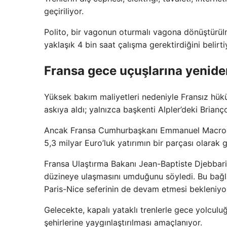
geçiriliyor.
Polito, bir vagonun oturmalı vagona dönüştürül
yaklaşık 4 bin saat çalışma gerektirdiğini belirti
Fransa gece uçuşlarına yenide
Yüksek bakım maliyetleri nedeniyle Fransız hü
askıya aldı; yalnızca başkenti Alpler’deki Brianç
Ancak Fransa Cumhurbaşkanı Emmanuel Macron’un
5,3 milyar Euro’luk yatırımın bir parçası olarak 
Fransa Ulaştırma Bakanı Jean-Baptiste Djebbari,
düzineye ulaşmasını umduğunu söyledi. Bu bağlam
Paris-Nice seferinin de devam etmesi bekleniyor.
Gelecekte, kapalı yataklı trenlerle gece yolculu
şehirlerine yaygınlaştırılması amaçlanıyor.