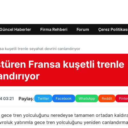
Güncel Haberler
Firma Rehberi
Forum
Çerez Politikas
a kuşetli trenle seyahat devrini canlandırıyor
türen Fransa kuşetli trenle
andırıyor
Paylaş:
4 03:21
Twitter
Facebook
WhatsApp
Reddit
Pinte
da gece tren yolculuğunu neredeyse tamamen ortadan kaldır
avroluk yatırımla gece tren yolculuğunu yeniden canlandırma