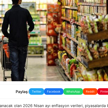
Paylaş:
Twitter
Facebook
WhatsApp
Reddit
Pinte
klanacak olan 2026 Nisan ayı enflasyon verileri, piyasalarda