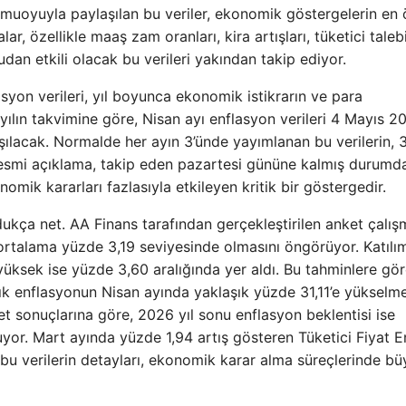
amuoyuyla paylaşılan bu veriler, ekonomik göstergelerin en
ar, özellikle maaş zam oranları, kira artışları, tüketici taleb
udan etkili olacak bu verileri yakından takip ediyor.
asyon verileri, yıl boyunca ekonomik istikrarın ve para
u yılın takvimine göre, Nisan ayı enflasyon verileri 4 Mayıs 2
ılacak. Normalde her ayın 3’ünde yayımlanan bu verilerin, 
resmi açıklama, takip eden pazartesi gününe kalmış durumd
omik kararları fazlasıyla etkileyen kritik bir göstergedir.
ldukça net. AA Finans tarafından gerçekleştirilen anket çalı
rtalama yüzde 3,19 seviyesinde olmasını öngörüyor. Katılım
yüksek ise yüzde 3,60 aralığında yer aldı. Bu tahminlere gör
ık enflasyonun Nisan ayında yaklaşık yüzde 31,11’e yükselme
t sonuçlarına göre, 2026 yıl sonu enflasyon beklentisi ise
or. Mart ayında yüzde 1,94 artış gösteren Tüketici Fiyat E
e bu verilerin detayları, ekonomik karar alma süreçlerinde b