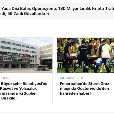
e Yasa Dışı Bahis Operasyonu: 180 Milyar Liralık Kripto Trafi
endi, 59 Zanlı Gözaltında →
, 2026
Ağustos 5, 2026
 Büyükşehir Belediyesi’ne
Fenerbahçe’de Sturm Graz
 Rüşvet ve Yolsuzluk
maçında Oosterwolde’den
rmasında İki Şüpheli
kahreden haber!
 Bırakıldı