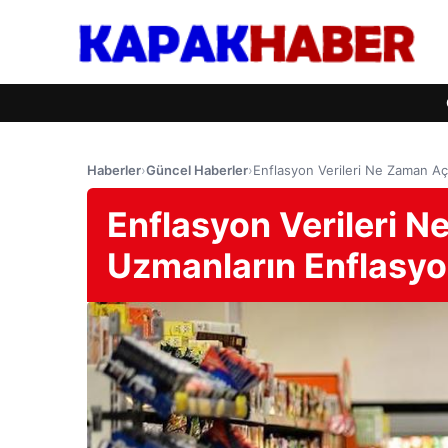
Haberler
›
Güncel Haberler
›
Enflasyon Verileri Ne Zaman Aç
Enflasyon Verileri 
Uzmanların Enflasyon