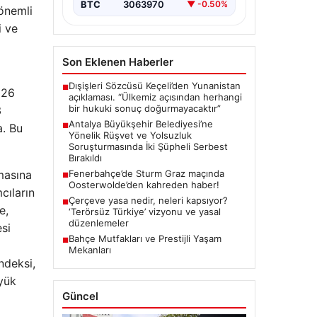
kapsamında önemli gelişmeler
BTC
3063970
▼ -0.50%
 önemli
yaşandı. Soruşturma…
i ve
Son Eklenen Haberler
Dışişleri Sözcüsü Keçeli’den Yunanistan
■
026
açıklaması. “Ülkemiz açısından herhangi
bir hukuki sonuç doğurmayacaktır”
3
Antalya Büyükşehir Belediyesi’ne
■
a. Bu
Yönelik Rüşvet ve Yolsuzluk
Soruşturmasında İki Şüpheli Serbest
Bırakıldı
Fenerbahçe’de Sturm Graz maçında
şmasına
■
Oosterwolde’den kahreden haber!
cıların
Çerçeve yasa nedir, neleri kapsıyor?
■
e,
‘Terörsüz Türkiye’ vizyonu ve yasal
düzenlemeler
si
Bahçe Mutfakları ve Prestijli Yaşam
■
Mekanları
ndeksi,
üyük
Güncel