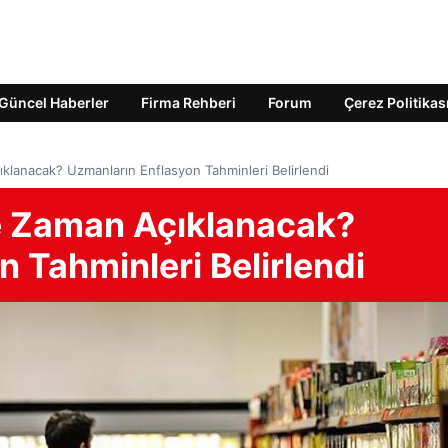
Güncel Haberler
Firma Rehberi
Forum
Çerez Politikas
ıklanacak? Uzmanların Enflasyon Tahminleri Belirlendi
Ne Zaman Açıklanacak?
 Tahminleri Belirlendi