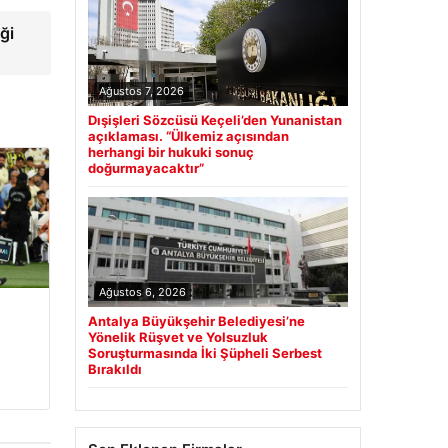
ği
Ağustos 7, 2026
Dışişleri Sözcüsü Keçeli’den Yunanistan
açıklaması. “Ülkemiz açısından
herhangi bir hukuki sonuç
doğurmayacaktır”
Ağustos 6, 2026
Antalya Büyükşehir Belediyesi’ne
Yönelik Rüşvet ve Yolsuzluk
Soruşturmasında İki Şüpheli Serbest
Bırakıldı