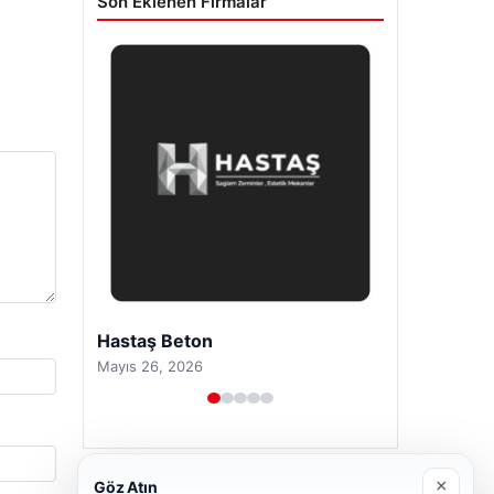
Son Eklenen Firmalar
Prenses Night Club
Nisan 29, 2026
×
Göz Atın