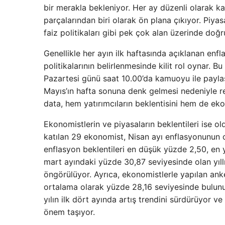
bir merakla bekleniyor. Her ay düzenli olarak k
parçalarından biri olarak ön plana çıkıyor. Piyasal
faiz politikaları gibi pek çok alan üzerinde doğr
Genellikle her ayın ilk haftasında açıklanan enfl
politikalarının belirlenmesinde kilit rol oynar. B
Pazartesi günü saat 10.00’da kamuoyu ile paylaş
Mayıs’ın hafta sonuna denk gelmesi nedeniyle 
data, hem yatırımcıların beklentisini hem de ekon
Ekonomistlerin ve piyasaların beklentileri ise o
katılan 29 ekonomist, Nisan ayı enflasyonunun o
enflasyon beklentileri en düşük yüzde 2,50, en 
mart ayındaki yüzde 30,87 seviyesinde olan yıll
öngörülüyor. Ayrıca, ekonomistlerle yapılan anke
ortalama olarak yüzde 28,16 seviyesinde bulunuy
yılın ilk dört ayında artış trendini sürdürüyor v
önem taşıyor.