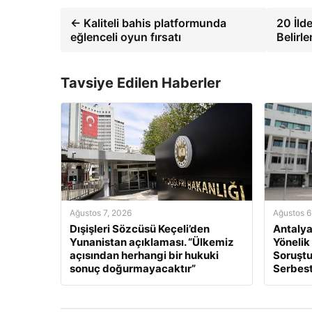
← Kaliteli bahis platformunda
20 İld
eğlenceli oyun fırsatı
Belirl
Tavsiye Edilen Haberler
Ağustos 7, 2026
Ağustos 6
Dışişleri Sözcüsü Keçeli’den
Antalya
Yunanistan açıklaması. “Ülkemiz
Yönelik
açısından herhangi bir hukuki
Soruştu
sonuç doğurmayacaktır”
Serbest