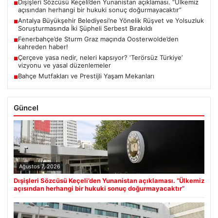
Dışişleri Sözcüsü Keçeli’den Yunanistan açıklaması. “Ülkemiz
■
açısından herhangi bir hukuki sonuç doğurmayacaktır”
Antalya Büyükşehir Belediyesi’ne Yönelik Rüşvet ve Yolsuzluk
■
Soruşturmasında İki Şüpheli Serbest Bırakıldı
Fenerbahçe’de Sturm Graz maçında Oosterwolde’den
■
kahreden haber!
Çerçeve yasa nedir, neleri kapsıyor? ‘Terörsüz Türkiye’
■
vizyonu ve yasal düzenlemeler
Bahçe Mutfakları ve Prestijli Yaşam Mekanları
■
Güncel
Ağustos 7, 2026
Dışişleri Sözcüsü Keçeli’den Yunanistan açıklaması. “Ülkemiz
açısından herhangi bir hukuki sonuç doğurmayacaktır”