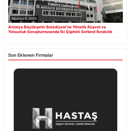
Ağustos 6, 2026
Antalya Büyükşehir Belediyesi’ne Yönelik Rüşvet ve
Yolsuzluk Soruşturmasında İki Şüpheli Serbest Bırakıldı
Son Eklenen Firmalar