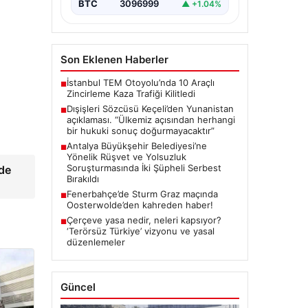
BTC
3096999
▲ +1.04%
Son Eklenen Haberler
İstanbul TEM Otoyolu’nda 10 Araçlı
■
Zincirleme Kaza Trafiği Kilitledi
Dışişleri Sözcüsü Keçeli’den Yunanistan
■
açıklaması. “Ülkemiz açısından herhangi
bir hukuki sonuç doğurmayacaktır”
Antalya Büyükşehir Belediyesi’ne
■
Yönelik Rüşvet ve Yolsuzluk
Soruşturmasında İki Şüpheli Serbest
de
Bırakıldı
Fenerbahçe’de Sturm Graz maçında
■
Oosterwolde’den kahreden haber!
Çerçeve yasa nedir, neleri kapsıyor?
■
‘Terörsüz Türkiye’ vizyonu ve yasal
düzenlemeler
Güncel