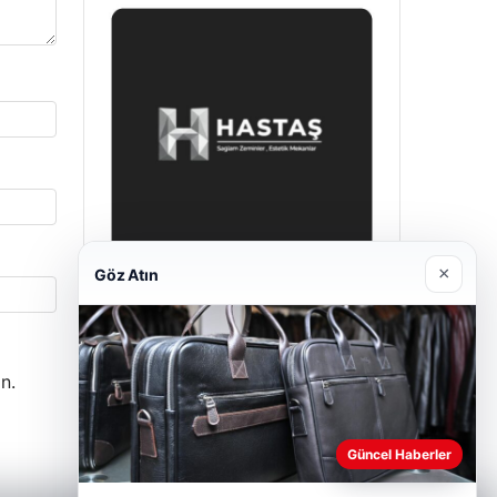
×
Göz Atın
Prenses Night Club
Nisan 29, 2026
n.
Güncel Haberler