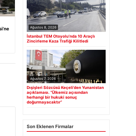
Ağustos 8, 2026
i’ne
İstanbul TEM Otoyolu’nda 10 Araçlı
Zincirleme Kaza Trafiği Kilitledi
Ağustos 7, 2026
Dışişleri Sözcüsü Keçeli’den Yunanistan
açıklaması. “Ülkemiz açısından
herhangi bir hukuki sonuç
doğurmayacaktır”
Son Eklenen Firmalar