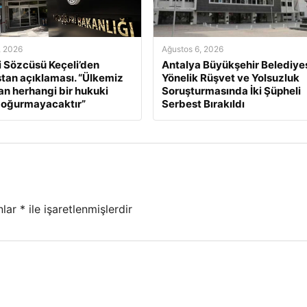
, 2026
Ağustos 6, 2026
ri Sözcüsü Keçeli’den
Antalya Büyükşehir Belediyes
tan açıklaması. “Ülkemiz
Yönelik Rüşvet ve Yolsuzluk
an herhangi bir hukuki
Soruşturmasında İki Şüpheli
doğurmayacaktır”
Serbest Bırakıldı
nlar
*
ile işaretlenmişlerdir