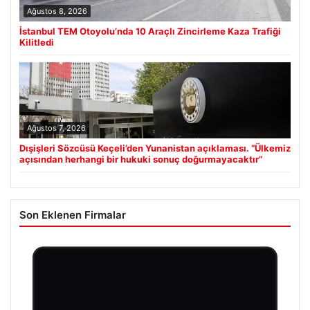
Ağustos 8, 2026
İstanbul TEM Otoyolu’nda 10 Araçlı Zincirleme Kaza Trafiği
Kilitledi
Ağustos 7, 2026
Dışişleri Sözcüsü Keçeli’den Yunanistan açıklaması. “Ülkemiz
açısından herhangi bir hukuki sonuç doğurmayacaktır”
Son Eklenen Firmalar