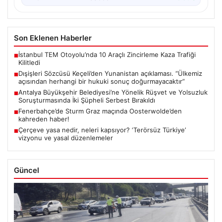
Son Eklenen Haberler
İstanbul TEM Otoyolu’nda 10 Araçlı Zincirleme Kaza Trafiği
■
Kilitledi
Dışişleri Sözcüsü Keçeli’den Yunanistan açıklaması. “Ülkemiz
■
açısından herhangi bir hukuki sonuç doğurmayacaktır”
Antalya Büyükşehir Belediyesi’ne Yönelik Rüşvet ve Yolsuzluk
■
Soruşturmasında İki Şüpheli Serbest Bırakıldı
Fenerbahçe’de Sturm Graz maçında Oosterwolde’den
■
kahreden haber!
Çerçeve yasa nedir, neleri kapsıyor? ‘Terörsüz Türkiye’
■
vizyonu ve yasal düzenlemeler
Güncel