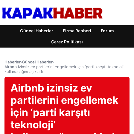
Güncel Haberler
Firma Rehberi
Forum
Çerez Politikası
Haberler
›
Güncel Haberler
›
Airbnb izinsiz ev partilerini engellemek için ‘parti karşıtı teknoloji’
kullanacağını açıkladı
Airbnb izinsiz ev
partilerini engellemek
için ‘parti karşıtı
teknoloji’