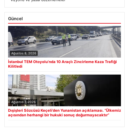
Güncel
Ağustos 8, 2026
İstanbul TEM Otoyolu’nda 10 Araçlı Zincirleme Kaza Trafiği
Kilitledi
Ağustos 7, 2026
Dışişleri Sözcüsü Keçeli’den Yunanistan açıklaması. “Ülkemiz
açısından herhangi bir hukuki sonuç doğurmayacaktır”