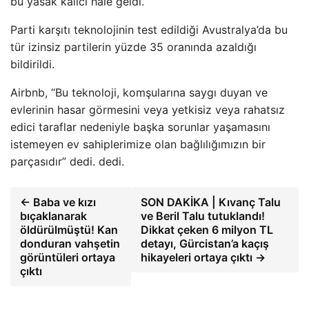
bu yasak kalıcı hale geldi.
Parti karşıtı teknolojinin test edildiği Avustralya’da bu
tür izinsiz partilerin yüzde 35 oranında azaldığı
bildirildi.
Airbnb, “Bu teknoloji, komşularına saygı duyan ve
evlerinin hasar görmesini veya yetkisiz veya rahatsız
edici taraflar nedeniyle başka sorunlar yaşamasını
istemeyen ev sahiplerimize olan bağlılığımızın bir
parçasıdır” dedi. dedi.
← Baba ve kızı
SON DAKİKA | Kıvanç Talu
bıçaklanarak
ve Beril Talu tutuklandı!
öldürülmüştü! Kan
Dikkat çeken 6 milyon TL
donduran vahşetin
detayı, Gürcistan’a kaçış
görüntüleri ortaya
hikayeleri ortaya çıktı →
çıktı