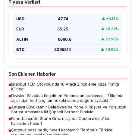
Piyasa Verileri
Yunanistan açıklaması. “Ülkemiz
açısından herhangi bir hukuki sonuç
doğurmayacaktır”
USD
47.74
▲ +0.18%
EUR
55.25
▲ +0.32%
ALTIN
6660.6
▲ +2.59%
BTC
3095814
▲ +0.06%
Son Eklenen Haberler
İstanbul TEM Otoyolu’nda 10 Araçlı Zincirleme Kaza Trafiği
■
Kilitledi
Dışişleri Sözcüsü Keçeli’den Yunanistan açıklaması. “Ülkemiz
■
açısından herhangi bir hukuki sonuç doğurmayacaktır”
Antalya Büyükşehir Belediyesi’ne Yönelik Rüşvet ve Yolsuzluk
■
Soruşturmasında İki Şüpheli Serbest Bırakıldı
Fenerbahçe’de Sturm Graz maçında Oosterwolde’den
■
kahreden haber!
Çerçeve yasa nedir, neleri kapsıyor? ‘Terörsüz Türkiye’
■
vizyonu ve yasal düzenlemeler