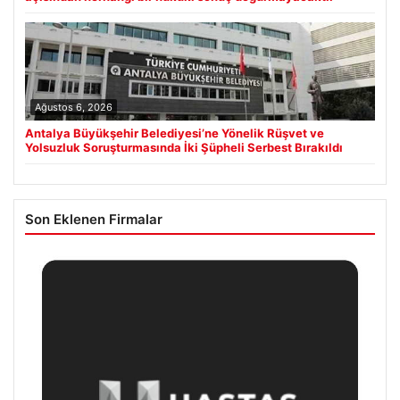
Ağustos 6, 2026
Antalya Büyükşehir Belediyesi’ne Yönelik Rüşvet ve
Yolsuzluk Soruşturmasında İki Şüpheli Serbest Bırakıldı
Son Eklenen Firmalar