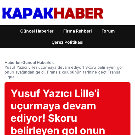
Güncel Haberler
Firma Rehberi
Forum
Çerez Politikası
Haberler
›
Güncel Haberler
›
Yusuf Yazıcı Lille’i uçurmaya devam ediyor! Skoru belirleyen gol
onun ayağından geldi, Fransız kulübünün tarihine geçtiFransa
Ligue 1
Yusuf Yazıcı Lille’i
uçurmaya devam
ediyor! Skoru
belirleyen gol onun