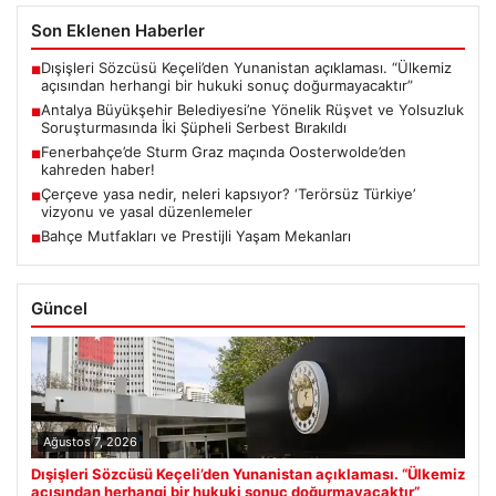
Son Eklenen Haberler
Dışişleri Sözcüsü Keçeli’den Yunanistan açıklaması. “Ülkemiz
■
açısından herhangi bir hukuki sonuç doğurmayacaktır”
Antalya Büyükşehir Belediyesi’ne Yönelik Rüşvet ve Yolsuzluk
■
Soruşturmasında İki Şüpheli Serbest Bırakıldı
Fenerbahçe’de Sturm Graz maçında Oosterwolde’den
■
kahreden haber!
Çerçeve yasa nedir, neleri kapsıyor? ‘Terörsüz Türkiye’
■
vizyonu ve yasal düzenlemeler
Bahçe Mutfakları ve Prestijli Yaşam Mekanları
■
Güncel
Ağustos 7, 2026
Dışişleri Sözcüsü Keçeli’den Yunanistan açıklaması. “Ülkemiz
açısından herhangi bir hukuki sonuç doğurmayacaktır”