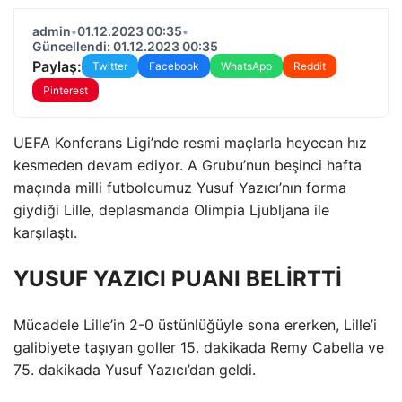
admin
•
01.12.2023 00:35
•
Güncellendi: 01.12.2023 00:35
Paylaş:
Twitter
Facebook
WhatsApp
Reddit
Pinterest
UEFA Konferans Ligi’nde resmi maçlarla heyecan hız
kesmeden devam ediyor. A Grubu’nun beşinci hafta
maçında milli futbolcumuz Yusuf Yazıcı’nın forma
giydiği Lille, deplasmanda Olimpia Ljubljana ile
karşılaştı.
YUSUF YAZICI PUANI BELİRTTİ
Mücadele Lille’in 2-0 üstünlüğüyle sona ererken, Lille’i
galibiyete taşıyan goller 15. dakikada Remy Cabella ve
75. dakikada Yusuf Yazıcı’dan geldi.