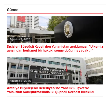
Güncel
Ağustos 7, 2026
Dışişleri Sözcüsü Keçeli’den Yunanistan açıklaması. “Ülkemiz
açısından herhangi bir hukuki sonuç doğurmayacaktır”
Ağustos 6, 2026
Antalya Büyükşehir Belediyesi’ne Yönelik Rüşvet ve
Yolsuzluk Soruşturmasında İki Şüpheli Serbest Bırakıldı