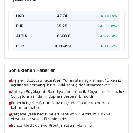
Yönelik Rüşvet ve Yolsuzluk
Soruşturmasında İki Şüpheli Serbest
Bırakıldı
USD
47.74
▲ +0.18%
Antalya Büyükşehir Belediyesi’ne bağlı gerçekleştirilen
EUR
55.25
▲ +0.32%
rüşvet ve yolsuzluk soruşturması kapsamında önemli
gelişmeler yaşandı. Soruşturma…
ALTIN
6660.6
▲ +2.59%
BTC
3096999
▲ +1.04%
Son Eklenen Haberler
Dışişleri Sözcüsü Keçeli’den Yunanistan açıklaması. “Ülkemiz
■
açısından herhangi bir hukuki sonuç doğurmayacaktır”
Antalya Büyükşehir Belediyesi’ne Yönelik Rüşvet ve Yolsuzluk
■
Soruşturmasında İki Şüpheli Serbest Bırakıldı
Fenerbahçe’de Sturm Graz maçında Oosterwolde’den
■
kahreden haber!
Çerçeve yasa nedir, neleri kapsıyor? ‘Terörsüz Türkiye’
■
vizyonu ve yasal düzenlemeler
Bahçe Mutfakları ve Prestijli Yaşam Mekanları
■