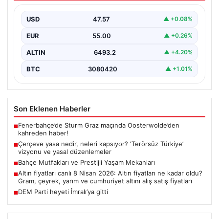
düzenlemeler
USD
47.57
▲ +0.08%
Hukuk ve yasama alanında sıkça karşılaşılan önemli
kavramlardan biri olan çerçeve yasa, geniş kapsamlı…
EUR
55.00
▲ +0.26%
ALTIN
6493.2
▲ +4.20%
BTC
3080420
▲ +1.01%
Son Eklenen Haberler
Fenerbahçe’de Sturm Graz maçında Oosterwolde’den
■
kahreden haber!
Çerçeve yasa nedir, neleri kapsıyor? ‘Terörsüz Türkiye’
■
vizyonu ve yasal düzenlemeler
Bahçe Mutfakları ve Prestijli Yaşam Mekanları
■
Altın fiyatları canlı 8 Nisan 2026: Altın fiyatları ne kadar oldu?
■
Gram, çeyrek, yarım ve cumhuriyet altını alış satış fiyatları
DEM Parti heyeti İmralı’ya gitti
■