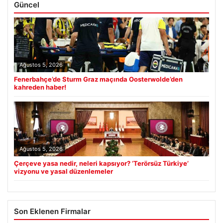
Güncel
Ağustos 5, 2026
Fenerbahçe’de Sturm Graz maçında Oosterwolde’den
kahreden haber!
Ağustos 5, 2026
Çerçeve yasa nedir, neleri kapsıyor? ‘Terörsüz Türkiye’
vizyonu ve yasal düzenlemeler
Son Eklenen Firmalar