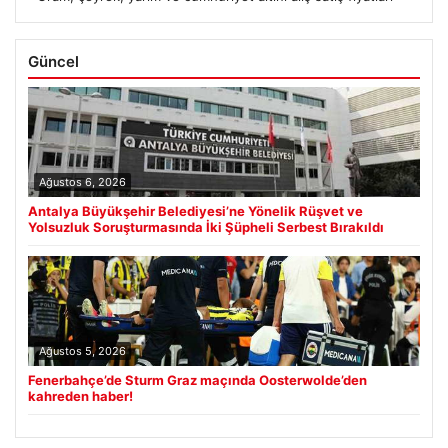
Güncel
Ağustos 6, 2026
Antalya Büyükşehir Belediyesi’ne Yönelik Rüşvet ve
Yolsuzluk Soruşturmasında İki Şüpheli Serbest Bırakıldı
Ağustos 5, 2026
Fenerbahçe’de Sturm Graz maçında Oosterwolde’den
kahreden haber!