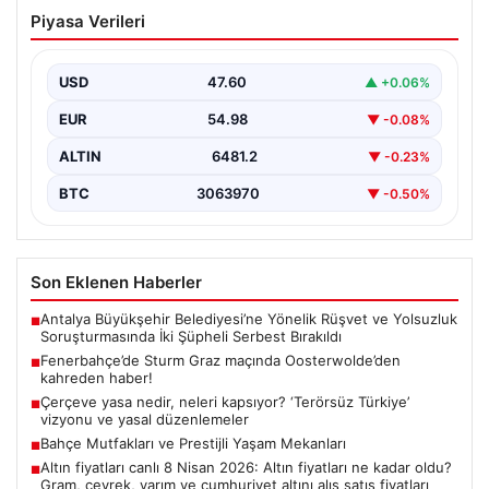
Fenerbahçe’de Sturm Graz maçında
Piyasa Verileri
Oosterwolde’den kahreden haber!
USD
47.60
▲ +0.06%
EUR
54.98
▼ -0.08%
ALTIN
6481.2
▼ -0.23%
BTC
3063970
▼ -0.50%
Son Eklenen Haberler
Antalya Büyükşehir Belediyesi’ne Yönelik Rüşvet ve Yolsuzluk
■
Soruşturmasında İki Şüpheli Serbest Bırakıldı
Fenerbahçe’de Sturm Graz maçında Oosterwolde’den
■
kahreden haber!
Çerçeve yasa nedir, neleri kapsıyor? ‘Terörsüz Türkiye’
■
vizyonu ve yasal düzenlemeler
Bahçe Mutfakları ve Prestijli Yaşam Mekanları
■
Altın fiyatları canlı 8 Nisan 2026: Altın fiyatları ne kadar oldu?
■
Gram, çeyrek, yarım ve cumhuriyet altını alış satış fiyatları