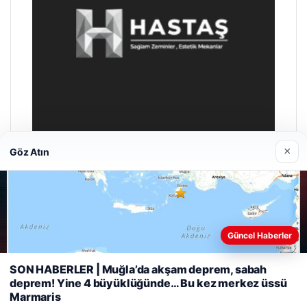
×
Göz Atın
Prenses Night Club
Nisan 29, 2026
Güncel Haberler
Web sitemizi nasıl kullandığınızı daha iyi anlayabilmek,
SON HABERLER | Muğla’da akşam deprem, sabah
deneyiminizi kişiselleştirmek ve geliştirmek amacıyla çerezler
deprem! Yine 4 büyüklüğünde… Bu kez merkez üssü
kullanıyoruz.
Çerez Politikamız
Marmaris