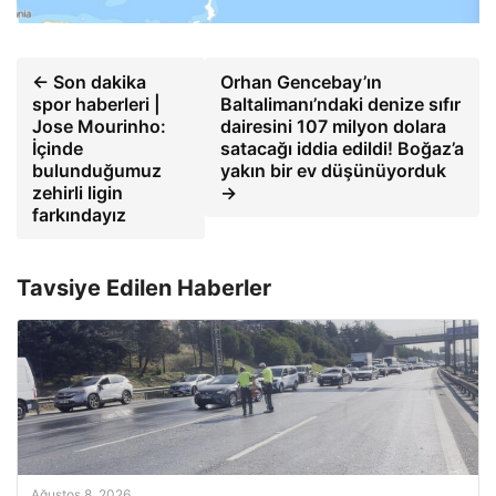
← Son dakika
Orhan Gencebay’ın
spor haberleri |
Baltalimanı’ndaki denize sıfır
Jose Mourinho:
dairesini 107 milyon dolara
İçinde
satacağı iddia edildi! Boğaz’a
bulunduğumuz
yakın bir ev düşünüyorduk
zehirli ligin
→
farkındayız
Tavsiye Edilen Haberler
Ağustos 8, 2026