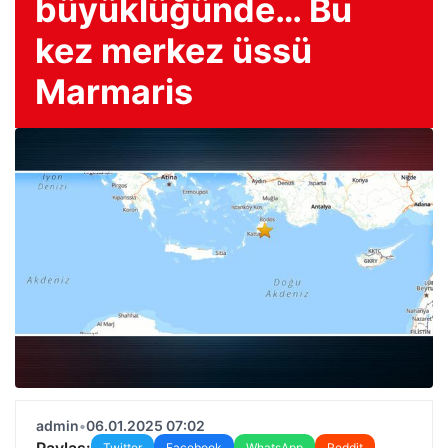
büyüklüğünde… Bu
kez merkez üssü
Marmaris
admin
•
06.01.2025 07:02
Paylaş:
Twitter
Facebook
WhatsApp
Reddit