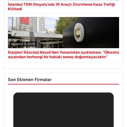
İstanbul TEM Otoyolu’nda 10 Araçlı Zincirleme Kaza Trafiği
Kilitledi
Ağustos 7, 2026
Dışişleri Sözcüsü Keçeli’den Yunanistan açıklaması. “Ülkemiz
açısından herhangi bir hukuki sonuç doğurmayacaktır”
Son Eklenen Firmalar