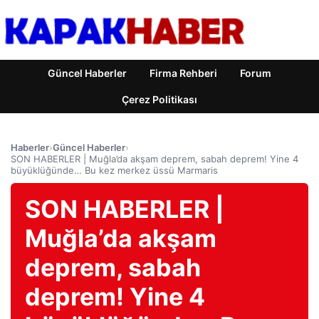
Güncel Haberler
Firma Rehberi
Forum
Çerez Politikası
Haberler
›
Güncel Haberler
›
SON HABERLER | Muğla’da akşam deprem, sabah deprem! Yine 4
büyüklüğünde… Bu kez merkez üssü Marmaris
SON HABERLER |
Muğla’da akşam
deprem, sabah
deprem! Yine 4