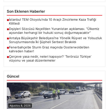
Son Eklenen Haberler
İstanbul TEM Otoyolu’nda 10 Araçlı Zincirleme Kaza Trafiği
■
Kilitledi
Dışişleri Sözcüsü Keçeli’den Yunanistan açıklaması. “Ülkemiz
■
açısından herhangi bir hukuki sonuç doğurmayacaktır”
Antalya Büyükşehir Belediyesi’ne Yönelik Rüşvet ve Yolsuzluk
■
Soruşturmasında İki Şüpheli Serbest Bırakıldı
Fenerbahçe’de Sturm Graz maçında Oosterwolde’den
■
kahreden haber!
Çerçeve yasa nedir, neleri kapsıyor? ‘Terörsüz Türkiye’
■
vizyonu ve yasal düzenlemeler
Güncel
Ağustos 8, 2026