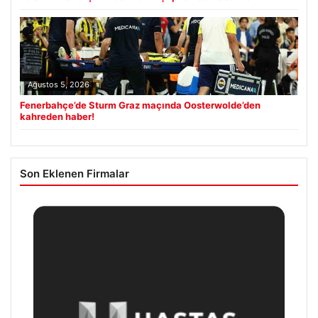
Ağustos 5, 2026
Fenerbahçe’de Sturm Graz maçında Oosterwolde’den
kahreden haber!
Son Eklenen Firmalar