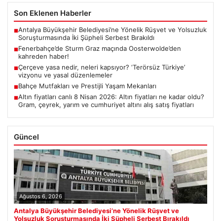
Son Eklenen Haberler
Antalya Büyükşehir Belediyesi’ne Yönelik Rüşvet ve Yolsuzluk
■
Soruşturmasında İki Şüpheli Serbest Bırakıldı
Fenerbahçe’de Sturm Graz maçında Oosterwolde’den
■
kahreden haber!
Çerçeve yasa nedir, neleri kapsıyor? ‘Terörsüz Türkiye’
■
vizyonu ve yasal düzenlemeler
Bahçe Mutfakları ve Prestijli Yaşam Mekanları
■
Altın fiyatları canlı 8 Nisan 2026: Altın fiyatları ne kadar oldu?
■
Gram, çeyrek, yarım ve cumhuriyet altını alış satış fiyatları
Güncel
Ağustos 6, 2026
Antalya Büyükşehir Belediyesi’ne Yönelik Rüşvet ve
Yolsuzluk Soruşturmasında İki Şüpheli Serbest Bırakıldı