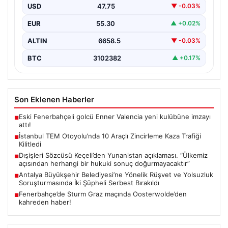
sabah saatlerinde trafik adeta durma noktasına geldi.
USD
47.75
▼ -0.03%
Edirne yönünde…
EUR
55.30
▲ +0.02%
ALTIN
6658.5
▼ -0.03%
BTC
3102382
▲ +0.17%
Son Eklenen Haberler
Eski Fenerbahçeli golcü Enner Valencia yeni kulübüne imzayı
■
attı!
İstanbul TEM Otoyolu’nda 10 Araçlı Zincirleme Kaza Trafiği
■
Kilitledi
Dışişleri Sözcüsü Keçeli’den Yunanistan açıklaması. “Ülkemiz
■
açısından herhangi bir hukuki sonuç doğurmayacaktır”
Antalya Büyükşehir Belediyesi’ne Yönelik Rüşvet ve Yolsuzluk
■
Soruşturmasında İki Şüpheli Serbest Bırakıldı
Fenerbahçe’de Sturm Graz maçında Oosterwolde’den
■
kahreden haber!