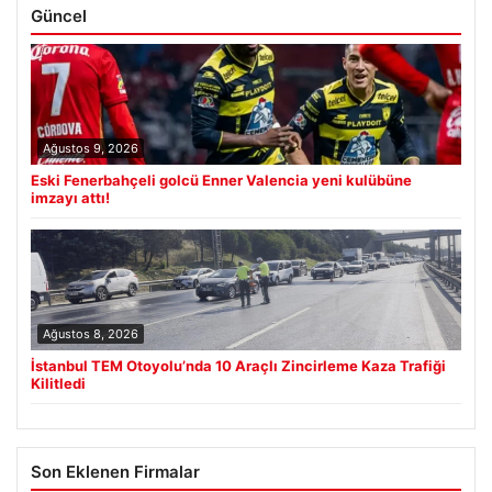
Güncel
Ağustos 9, 2026
Eski Fenerbahçeli golcü Enner Valencia yeni kulübüne
imzayı attı!
Ağustos 8, 2026
İstanbul TEM Otoyolu’nda 10 Araçlı Zincirleme Kaza Trafiği
Kilitledi
Son Eklenen Firmalar