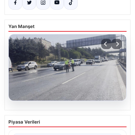
Yan Manşet
08.08.2026
İstanbul TEM Otoyolu’nda 10 Araçlı
Piyasa Verileri
Zincirleme Kaza Trafiği Kilitledi
İstanbul’da TEM Otoyolu’nun Sultangazi bölgesinde