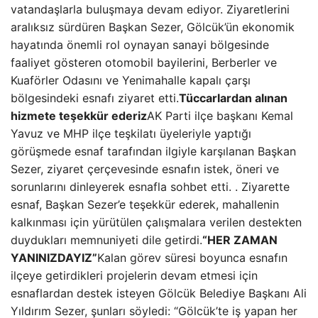
vatandaşlarla buluşmaya devam ediyor. Ziyaretlerini
aralıksız sürdüren Başkan Sezer, Gölcük’ün ekonomik
hayatında önemli rol oynayan sanayi bölgesinde
faaliyet gösteren otomobil bayilerini, Berberler ve
Kuaförler Odasını ve Yenimahalle kapalı çarşı
bölgesindeki esnafı ziyaret etti.
Tüccarlardan alınan
hizmete teşekkür ederiz
AK Parti ilçe başkanı Kemal
Yavuz ve MHP ilçe teşkilatı üyeleriyle yaptığı
görüşmede esnaf tarafından ilgiyle karşılanan Başkan
Sezer, ziyaret çerçevesinde esnafın istek, öneri ve
sorunlarını dinleyerek esnafla sohbet etti. . Ziyarette
esnaf, Başkan Sezer’e teşekkür ederek, mahallenin
kalkınması için yürütülen çalışmalara verilen destekten
duydukları memnuniyeti dile getirdi.
“HER ZAMAN
YANINIZDAYIZ”
Kalan görev süresi boyunca esnafın
ilçeye getirdikleri projelerin devam etmesi için
esnaflardan destek isteyen Gölcük Belediye Başkanı Ali
Yıldırım Sezer, şunları söyledi: “Gölcük’te iş yapan her