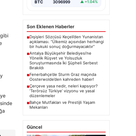
kapsamında önemli gelişmeler
BTC
3096999
▲ +1.04%
yaşandı. Soruşturma…
Son Eklenen Haberler
gibi
Dışişleri Sözcüsü Keçeli’den Yunanistan
■
açıklaması. “Ülkemiz açısından herhangi
e
bir hukuki sonuç doğurmayacaktır”
Antalya Büyükşehir Belediyesi’ne
■
Yönelik Rüşvet ve Yolsuzluk
Soruşturmasında İki Şüpheli Serbest
Bırakıldı
Fenerbahçe’de Sturm Graz maçında
oy
■
Oosterwolde’den kahreden haber!
Çerçeve yasa nedir, neleri kapsıyor?
■
‘Terörsüz Türkiye’ vizyonu ve yasal
iye
düzenlemeler
Bahçe Mutfakları ve Prestijli Yaşam
esinde
■
Mekanları
ığa
Güncel