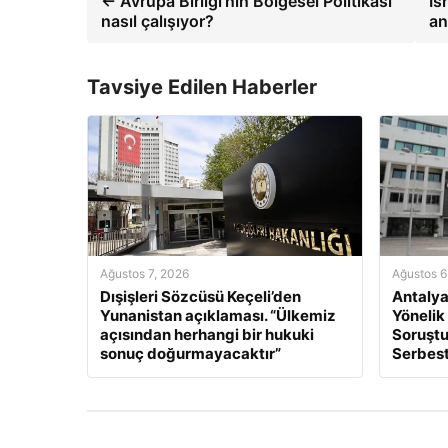
← Avrupa Birliği’nin Bölgesel Politikası
İs
nasıl çalışıyor?
an
Tavsiye Edilen Haberler
Ağustos 7, 2026
Ağustos 6
Dışişleri Sözcüsü Keçeli’den
Antalya
Yunanistan açıklaması. “Ülkemiz
Yönelik
açısından herhangi bir hukuki
Soruştu
sonuç doğurmayacaktır”
Serbest