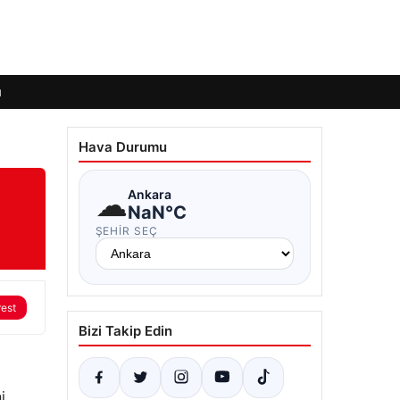
ı
Hava Durumu
☁
Ankara
NaN°C
ŞEHIR SEÇ
rest
Bizi Takip Edin
i