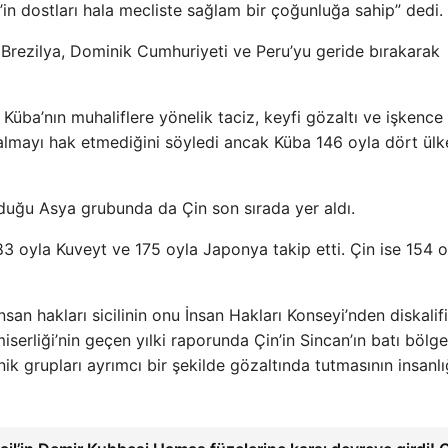
’in dostları hala mecliste sağlam bir çoğunluğa sahip” dedi.
 Brezilya, Dominik Cumhuriyeti ve Peru’yu geride bırakarak
üba’nın muhaliflere yönelik taciz, keyfi gözaltı ve işkence 
 almayı hak etmediğini söyledi ancak Küba 146 oyla dört ülk
duğu Asya grubunda da Çin son sırada yer aldı.
83 oyla Kuveyt ve 175 oyla Japonya takip etti. Çin ise 154 
san hakları sicilinin onu İnsan Hakları Konseyi’nden diskalif
iserliği’nin geçen yılki raporunda Çin’in Sincan’ın batı bölg
k grupları ayrımcı bir şekilde gözaltında tutmasının insanl