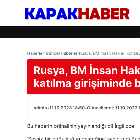
Haberler
›
Güncel Haberler
›
Rusya, BM İnsan Hakları Konseyi
Rusya, BM İnsan Hak
katılma girişiminde 
admin
•
11.10.2023 18:50
•
Güncellendi: 11.10.2023 
Bu haberin orjinalinin yayınlandığı dil İngilizce
‘Sessiz bir çoğunluğun desteğine’ sahip olduğu