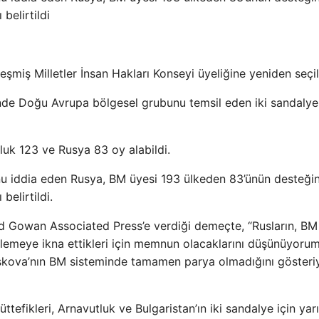
belirtildi
leşmiş Milletler İnsan Hakları Konseyi üyeliğine yeniden seçi
nde Doğu Avrupa bölgesel grubunu temsil eden iki sandalye 
luk 123 ve Rusya 83 oy alabildi.
nu iddia eden Rusya, BM üyesi 193 ülkeden 83’ünün desteğin
 belirtildi.
rd Gowan Associated Press’e verdiği demeçte, “Rusların, BM
teklemeye ikna ettikleri için memnun olacaklarını düşünüyoru
Moskova’nın BM sisteminde tamamen parya olmadığını gösteri
efikleri, Arnavutluk ve Bulgaristan’ın iki sandalye için yarı