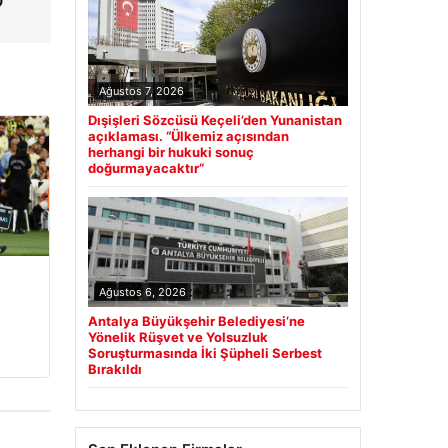
O
Ağustos 7, 2026
Dışişleri Sözcüsü Keçeli’den Yunanistan
açıklaması. “Ülkemiz açısından
herhangi bir hukuki sonuç
doğurmayacaktır”
Ağustos 6, 2026
Antalya Büyükşehir Belediyesi’ne
Yönelik Rüşvet ve Yolsuzluk
Soruşturmasında İki Şüpheli Serbest
Bırakıldı