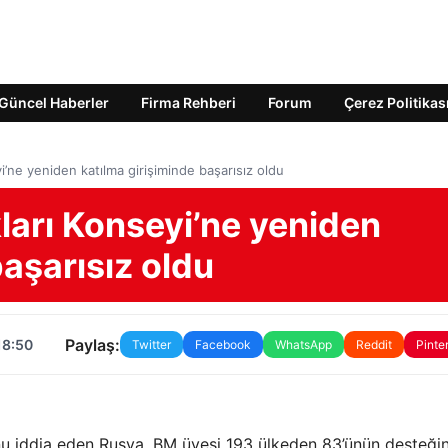
Güncel Haberler
Firma Rehberi
Forum
Çerez Politikas
’ne yeniden katılma girişiminde başarısız oldu
ları Konseyi’ne yeniden
başarısız oldu
Paylaş:
18:50
Twitter
Facebook
WhatsApp
Reddit
Pinte
nu iddia eden Rusya, BM üyesi 193 ülkeden 83’ünün desteğin