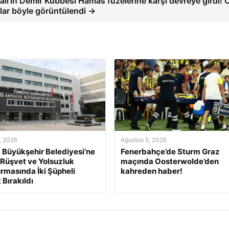
rail’in Demir Kubbesi Hamas füzelerine karşı devreye girdi! 
lar böyle görüntülendi →
, 2026
Ağustos 5, 2026
 Büyükşehir Belediyesi’ne
Fenerbahçe’de Sturm Graz
 Rüşvet ve Yolsuzluk
maçında Oosterwolde’den
rmasında İki Şüpheli
kahreden haber!
 Bırakıldı