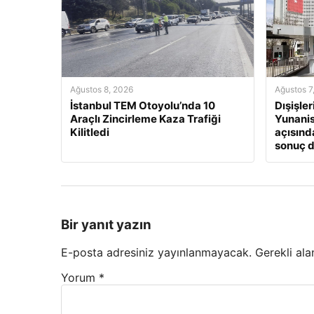
Ağustos 8, 2026
Ağustos 7
İstanbul TEM Otoyolu’nda 10
Dışişle
Araçlı Zincirleme Kaza Trafiği
Yunanis
Kilitledi
açısınd
sonuç 
Bir yanıt yazın
E-posta adresiniz yayınlanmayacak.
Gerekli ala
Yorum
*