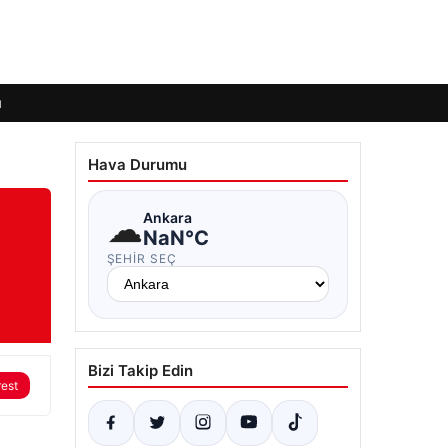
ı
Hava Durumu
☁
Ankara
NaN°C
ŞEHIR SEÇ
Bizi Takip Edin
rest