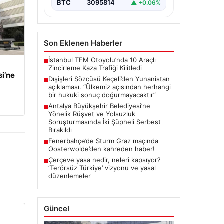
BTC
3095814
▲ +0.06%
Son Eklenen Haberler
İstanbul TEM Otoyolu’nda 10 Araçlı
■
Zincirleme Kaza Trafiği Kilitledi
i’ne
Dışişleri Sözcüsü Keçeli’den Yunanistan
■
açıklaması. “Ülkemiz açısından herhangi
bir hukuki sonuç doğurmayacaktır”
Antalya Büyükşehir Belediyesi’ne
■
Yönelik Rüşvet ve Yolsuzluk
Soruşturmasında İki Şüpheli Serbest
Bırakıldı
Fenerbahçe’de Sturm Graz maçında
■
Oosterwolde’den kahreden haber!
Çerçeve yasa nedir, neleri kapsıyor?
■
‘Terörsüz Türkiye’ vizyonu ve yasal
düzenlemeler
Güncel