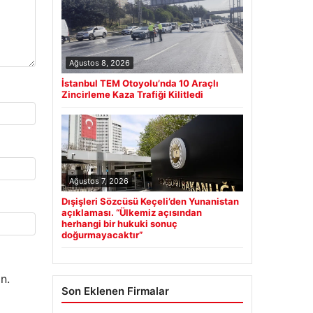
Ağustos 8, 2026
İstanbul TEM Otoyolu’nda 10 Araçlı
Zincirleme Kaza Trafiği Kilitledi
Ağustos 7, 2026
Dışişleri Sözcüsü Keçeli’den Yunanistan
açıklaması. “Ülkemiz açısından
herhangi bir hukuki sonuç
doğurmayacaktır”
n.
Son Eklenen Firmalar