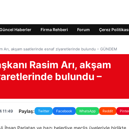
Güncel Haberler
Firma Rehberi
Forum
Çerez Politikas
im Arı, akşam saatlerinde esnaf ziyaretlerinde bulundu – GÜNDEM
aşkanı Rasim Arı, akşam
yaretlerinde bulundu –
Paylaş:
4 11:49
Twitter
Facebook
WhatsApp
Reddit
Pinte
li İhsan Parlatan ve bazı belediye meclis üyeleriyle birlikte