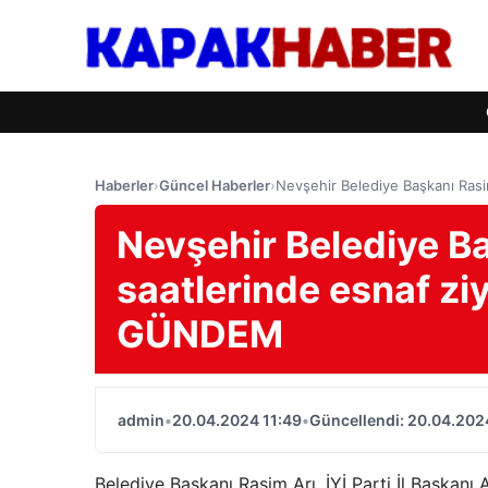
Haberler
›
Güncel Haberler
›
Nevşehir Belediye Başkanı Ras
Nevşehir Belediye B
saatlerinde esnaf zi
GÜNDEM
admin
•
20.04.2024 11:49
•
Güncellendi: 20.04.202
Belediye Başkanı Rasim Arı, İYİ Parti İl Başkanı A