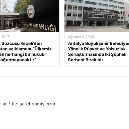
, 2026
Ağustos 6, 2026
ri Sözcüsü Keçeli’den
Antalya Büyükşehir Belediyes
tan açıklaması. “Ülkemiz
Yönelik Rüşvet ve Yolsuzluk
an herhangi bir hukuki
Soruşturmasında İki Şüpheli
doğurmayacaktır”
Serbest Bırakıldı
nlar
*
ile işaretlenmişlerdir