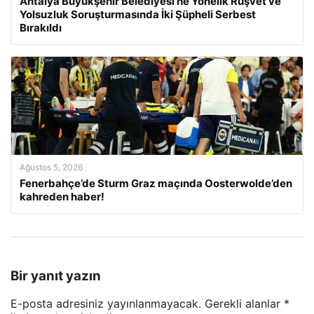
Antalya Büyükşehir Belediyesi’ne Yönelik Rüşvet ve
Yolsuzluk Soruşturmasında İki Şüpheli Serbest
Bırakıldı
Ağustos 5, 2026
Fenerbahçe’de Sturm Graz maçında Oosterwolde’den
kahreden haber!
Bir yanıt yazın
E-posta adresiniz yayınlanmayacak.
Gerekli alanlar
*