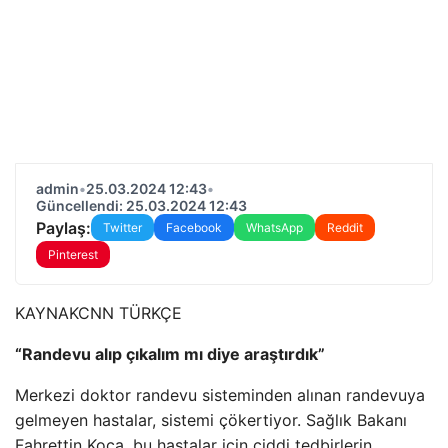
admin
•
25.03.2024 12:43
•
Güncellendi: 25.03.2024 12:43
Paylaş:
Twitter
Facebook
WhatsApp
Reddit
Pinterest
KAYNAK
CNN TÜRKÇE
“Randevu alıp çıkalım mı diye araştırdık”
Merkezi doktor randevu sisteminden alınan randevuya
gelmeyen hastalar, sistemi çökertiyor. Sağlık Bakanı
Fahrettin Koca, bu hastalar için ciddi tedbirlerin