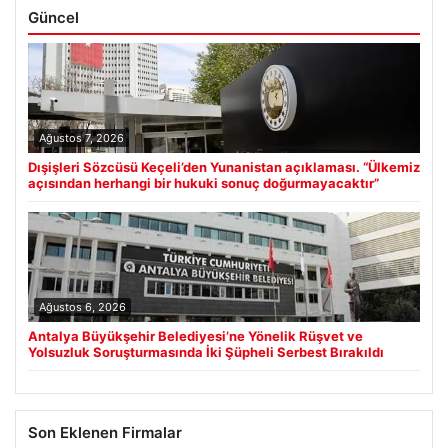
Güncel
Ağustos 7, 2026
Dışişleri Sözcüsü Keçeli’den Yunanistan açıklaması. “Ülkemiz
açısından herhangi bir hukuki sonuç doğurmayacaktır”
Ağustos 6, 2026
Antalya Büyükşehir Belediyesi’ne Yönelik Rüşvet ve
Yolsuzluk Soruşturmasında İki Şüpheli Serbest Bırakıldı
Son Eklenen Firmalar