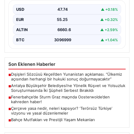
Soruşturmasında İki Şüpheli Serbest
Bırakıldı
USD
47.74
▲ +0.18%
Antalya Büyükşehir Belediyesi’ne bağlı gerçekleştirilen
EUR
55.25
▲ +0.32%
rüşvet ve yolsuzluk soruşturması kapsamında önemli
gelişmeler yaşandı. Soruşturma…
ALTIN
6660.6
▲ +2.59%
BTC
3096999
▲ +1.04%
Son Eklenen Haberler
Dışişleri Sözcüsü Keçeli’den Yunanistan açıklaması. “Ülkemiz
■
açısından herhangi bir hukuki sonuç doğurmayacaktır”
Antalya Büyükşehir Belediyesi’ne Yönelik Rüşvet ve Yolsuzluk
■
Soruşturmasında İki Şüpheli Serbest Bırakıldı
Fenerbahçe’de Sturm Graz maçında Oosterwolde’den
■
kahreden haber!
Çerçeve yasa nedir, neleri kapsıyor? ‘Terörsüz Türkiye’
■
vizyonu ve yasal düzenlemeler
Bahçe Mutfakları ve Prestijli Yaşam Mekanları
■