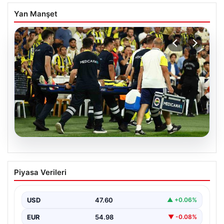
Yan Manşet
05.08.2026
Fenerbahçe’de Sturm Graz maçında
Piyasa Verileri
Oosterwolde’den kahreden haber!
USD
47.60
▲ +0.06%
EUR
54.98
▼ -0.08%