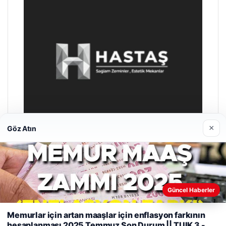
×
Göz Atın
Prenses Night Club
Nisan 29, 2026
Güncel Haberler
Memurlar için artan maaşlar için enflasyon farkının
hesaplanması 2025 Temmuz Son Durum || TUIK 3 -