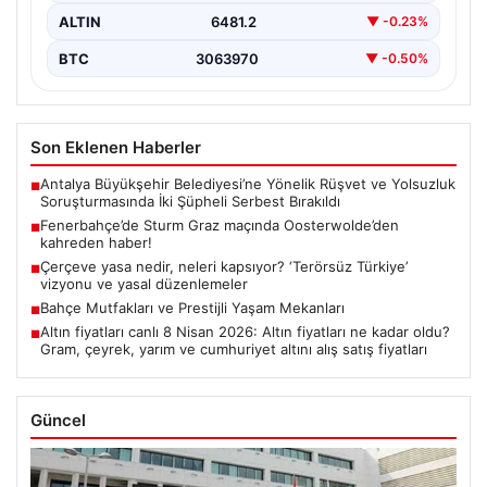
ALTIN
6481.2
▼ -0.23%
BTC
3063970
▼ -0.50%
Son Eklenen Haberler
Antalya Büyükşehir Belediyesi’ne Yönelik Rüşvet ve Yolsuzluk
■
Soruşturmasında İki Şüpheli Serbest Bırakıldı
Fenerbahçe’de Sturm Graz maçında Oosterwolde’den
■
kahreden haber!
Çerçeve yasa nedir, neleri kapsıyor? ‘Terörsüz Türkiye’
■
vizyonu ve yasal düzenlemeler
Bahçe Mutfakları ve Prestijli Yaşam Mekanları
■
Altın fiyatları canlı 8 Nisan 2026: Altın fiyatları ne kadar oldu?
■
Gram, çeyrek, yarım ve cumhuriyet altını alış satış fiyatları
Güncel