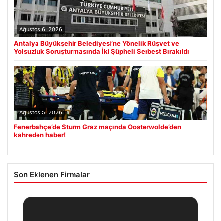
Ağustos 6, 2026
Antalya Büyükşehir Belediyesi’ne Yönelik Rüşvet ve
Yolsuzluk Soruşturmasında İki Şüpheli Serbest Bırakıldı
Ağustos 5, 2026
Fenerbahçe’de Sturm Graz maçında Oosterwolde’den
kahreden haber!
Son Eklenen Firmalar