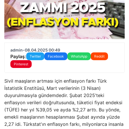
admin
•
08.04.2025 00:49
Paylaş:
Twitter
Facebook
WhatsApp
Reddit
Pinterest
Sivil maaşların artması için enflasyon farkı Türk
İstatistik Enstitüsü, Mart verilerinin (3 Nisan)
duyurulmasıyla gündemdedir. Şubat 2025'teki
enflasyon verileri doğrultusunda, tüketici fiyat endeksi
(TÜFE) her yıl %39,05 ve ayda %2,27 arttı. Bu yönde,
emekli maaşlarının hesaplanması Şubat ayında yüzde
2,27 idi. Türkstat'ın enflasyon farkı, milyonlarca insanla