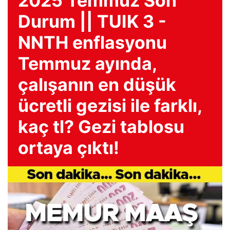
2025 Temmuz Son
Durum || TUIK 3 -
NNTH enflasyonu
Temmuz ayında,
çalışanın en düşük
ücretli gezisi ile farklı,
kaç tl? Gezi tablosu
ortaya çıktı!