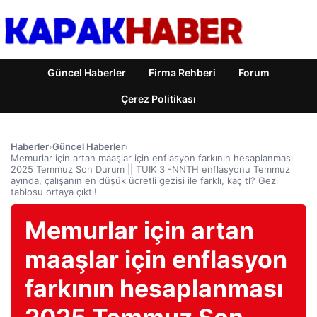
Güncel Haberler
Firma Rehberi
Forum
Çerez Politikası
Haberler
›
Güncel Haberler
›
Memurlar için artan maaşlar için enflasyon farkının hesaplanması
2025 Temmuz Son Durum || TUIK 3 -NNTH enflasyonu Temmuz
ayında, çalışanın en düşük ücretli gezisi ile farklı, kaç tl? Gezi
tablosu ortaya çıktı!
Memurlar için artan
maaşlar için enflasyon
farkının hesaplanması