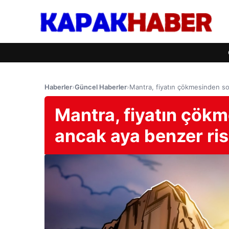
Haberler
›
Güncel Haberler
›
Mantra, fiyatın çökmesinden sonr
Mantra, fiyatın çökme
ancak aya benzer risk