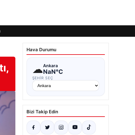
ı
Hava Durumu
ı,
☁
Ankara
NaN°C
ŞEHIR SEÇ
Bizi Takip Edin