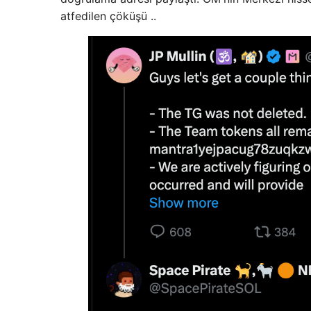
atfedilen çöküşü ..