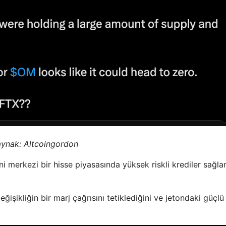
aynak:
Altcoingordon
ini merkezi bir hisse piyasasında yüksek riskli krediler sağl
eğişikliğin bir marj çağrısını tetiklediğini ve jetondaki güçlü