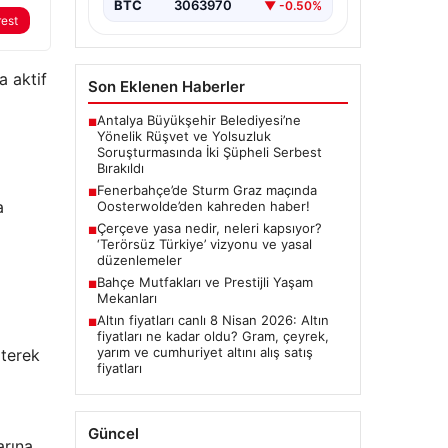
BTC
3063970
▼ -0.50%
rest
a aktif
Son Eklenen Haberler
Antalya Büyükşehir Belediyesi’ne
■
Yönelik Rüşvet ve Yolsuzluk
Soruşturmasında İki Şüpheli Serbest
Bırakıldı
Fenerbahçe’de Sturm Graz maçında
■
a
Oosterwolde’den kahreden haber!
Çerçeve yasa nedir, neleri kapsıyor?
■
‘Terörsüz Türkiye’ vizyonu ve yasal
düzenlemeler
Bahçe Mutfakları ve Prestijli Yaşam
■
Mekanları
Altın fiyatları canlı 8 Nisan 2026: Altın
■
fiyatları ne kadar oldu? Gram, çeyrek,
yarım ve cumhuriyet altını alış satış
rterek
fiyatları
Güncel
arına