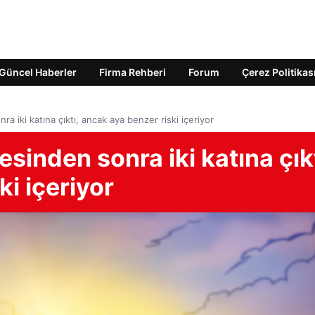
Güncel Haberler
Firma Rehberi
Forum
Çerez Politikas
a iki katına çıktı, ancak aya benzer riski içeriyor
sinden sonra iki katına çıkt
i içeriyor