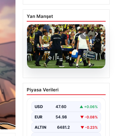
Yan Manşet
05.08.2026
Fenerbahçe’de Sturm
Piyasa Verileri
Graz maçında
Oosterwolde’den
kahreden haber!
USD
47.60
▲ +0.06%
EUR
54.98
▼ -0.08%
ALTIN
6481.2
▼ -0.23%