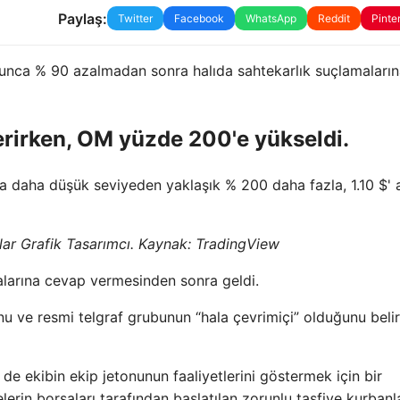
Paylaş:
Twitter
Facebook
WhatsApp
Reddit
Pinte
unca % 90 azalmadan sonra halıda sahtekarlık suçlamaların
erirken, OM yüzde 200'e yükseldi.
nra daha düşük seviyeden yaklaşık % 200 daha fazla, 1.10 $' 
ar Grafik Tasarımcı. Kaynak: TradingView
malarına cevap vermesinden sonra geldi.
nu ve resmi telgraf grubunun “hala çevrimiçi” olduğunu beli
 de ekibin ekip jetonunun faaliyetlerini göstermek için bir
erin borsaları tarafından başlatılan zorunlu tasfiye kurbanl