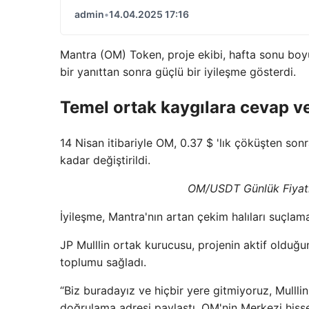
admin
•
14.04.2025 17:16
Mantra (OM) Token, proje ekibi, hafta sonu boy
bir yanıttan sonra güçlü bir iyileşme gösterdi.
Temel ortak kaygılara cevap v
14 Nisan itibariyle OM, 0.37 $ 'lık çöküşten so
kadar değiştirildi.
OM/USDT Günlük Fiyatl
İyileşme, Mantra'nın artan çekim halıları suçla
JP Mulllin ortak kurucusu, projenin aktif olduğu
toplumu sağladı.
“Biz buradayız ve hiçbir yere gitmiyoruz, Mulllin
doğrulama adresi paylaştı. OM'nin Merkezi hissel