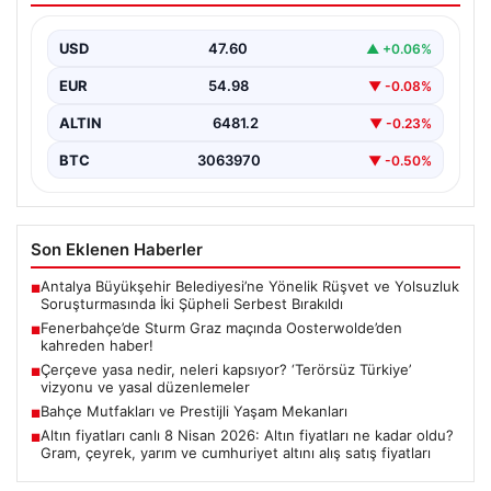
USD
47.60
▲ +0.06%
EUR
54.98
▼ -0.08%
ALTIN
6481.2
▼ -0.23%
BTC
3063970
▼ -0.50%
Son Eklenen Haberler
Antalya Büyükşehir Belediyesi’ne Yönelik Rüşvet ve Yolsuzluk
■
Soruşturmasında İki Şüpheli Serbest Bırakıldı
Fenerbahçe’de Sturm Graz maçında Oosterwolde’den
■
kahreden haber!
Çerçeve yasa nedir, neleri kapsıyor? ‘Terörsüz Türkiye’
■
vizyonu ve yasal düzenlemeler
Bahçe Mutfakları ve Prestijli Yaşam Mekanları
■
Altın fiyatları canlı 8 Nisan 2026: Altın fiyatları ne kadar oldu?
■
Gram, çeyrek, yarım ve cumhuriyet altını alış satış fiyatları