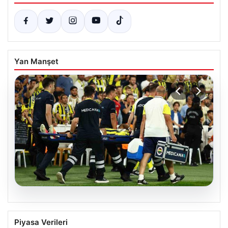
Yan Manşet
05.08.2026
Fenerbahçe’de Sturm Graz maçında
Piyasa Verileri
Oosterwolde’den kahreden haber!