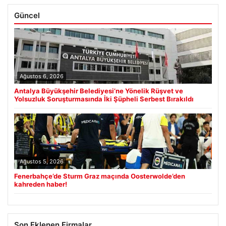
Güncel
Ağustos 6, 2026
Antalya Büyükşehir Belediyesi’ne Yönelik Rüşvet ve
Yolsuzluk Soruşturmasında İki Şüpheli Serbest Bırakıldı
Ağustos 5, 2026
Fenerbahçe’de Sturm Graz maçında Oosterwolde’den
kahreden haber!
Son Eklenen Firmalar