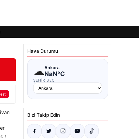
ı
Hava Durumu
☁
Ankara
NaN°C
ŞEHIR SEÇ
rest
livan
Bizi Takip Edin
mer
nen