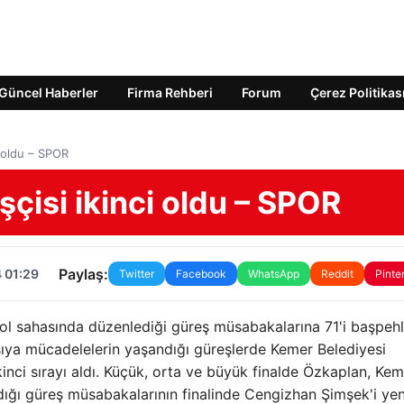
Güncel Haberler
Firma Rehberi
Forum
Çerez Politikas
i oldu – SPOR
çisi ikinci oldu – SPOR
Paylaş:
 01:29
Twitter
Facebook
WhatsApp
Reddit
Pinte
tbol sahasında düzenlediği güreş müsabakalarına 71'i başpeh
sıya mücadelelerin yaşandığı güreşlerde Kemer Belediyesi
inci sırayı aldı. Küçük, orta ve büyük finalde Özkaplan, Ke
ığı güreş müsabakalarının finalinde Cengizhan Şimşek'i ye