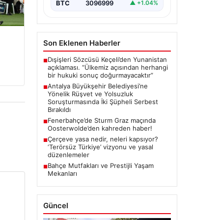
kapsamında önemli gelişmeler
BTC
3096999
▲ +1.04%
yaşandı. Soruşturma…
Son Eklenen Haberler
Dışişleri Sözcüsü Keçeli’den Yunanistan
■
açıklaması. “Ülkemiz açısından herhangi
bir hukuki sonuç doğurmayacaktır”
Antalya Büyükşehir Belediyesi’ne
■
Yönelik Rüşvet ve Yolsuzluk
Soruşturmasında İki Şüpheli Serbest
Bırakıldı
Fenerbahçe’de Sturm Graz maçında
■
Oosterwolde’den kahreden haber!
Çerçeve yasa nedir, neleri kapsıyor?
■
‘Terörsüz Türkiye’ vizyonu ve yasal
düzenlemeler
Bahçe Mutfakları ve Prestijli Yaşam
■
Mekanları
Güncel