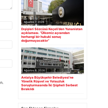
Ağustos 7, 2026
Dışişleri Sözcüsü Keçeli’den Yunanistan
açıklaması. “Ülkemiz açısından
herhangi bir hukuki sonuç
doğurmayacaktır”
Ağustos 6, 2026
Antalya Büyükşehir Belediyesi’ne
Yönelik Rüşvet ve Yolsuzluk
n.
Soruşturmasında İki Şüpheli Serbest
Bırakıldı