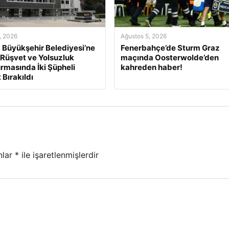
, 2026
Ağustos 5, 2026
 Büyükşehir Belediyesi’ne
Fenerbahçe’de Sturm Graz
 Rüşvet ve Yolsuzluk
maçında Oosterwolde’den
rmasında İki Şüpheli
kahreden haber!
 Bırakıldı
nlar
*
ile işaretlenmişlerdir