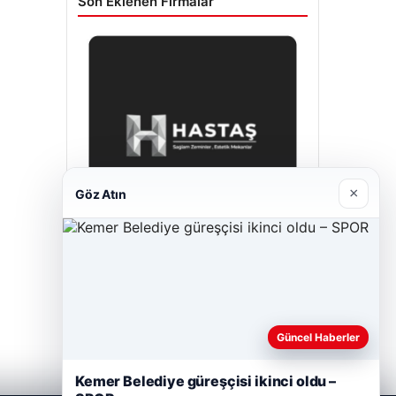
Son Eklenen Firmalar
×
Göz Atın
Hastaş Beton
Mayıs 26, 2026
Güncel Haberler
Kemer Belediye güreşçisi ikinci oldu –