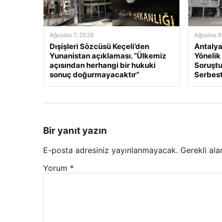
Ağustos 7, 2026
Ağustos 6
Dışişleri Sözcüsü Keçeli’den
Antalya
Yunanistan açıklaması. “Ülkemiz
Yönelik
açısından herhangi bir hukuki
Soruştu
sonuç doğurmayacaktır”
Serbest
Bir yanıt yazın
E-posta adresiniz yayınlanmayacak.
Gerekli ala
Yorum
*