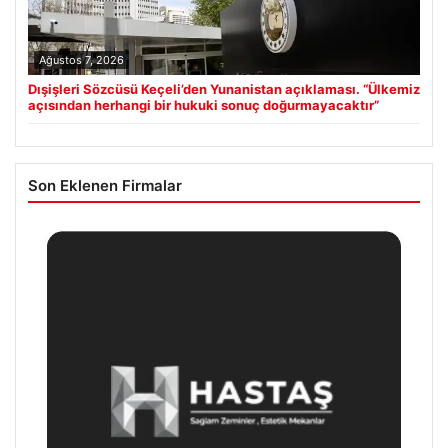
Ağustos 7, 2026
Dışişleri Sözcüsü Keçeli’den Yunanistan açıklaması. “Ülkemiz
açısından herhangi bir hukuki sonuç doğurmayacaktır”
Son Eklenen Firmalar