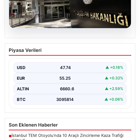
07.08.2026
Dışişleri Sözcüsü Keçeli’den
Piyasa Verileri
Yunanistan açıklaması. “Ülkemiz
açısından herhangi bir hukuki sonuç
doğurmayacaktır”
USD
47.74
▲ +0.18%
EUR
55.25
▲ +0.32%
ALTIN
6660.6
▲ +2.59%
BTC
3095814
▲ +0.06%
Son Eklenen Haberler
İstanbul TEM Otoyolu’nda 10 Araçlı Zincirleme Kaza Trafiği
■