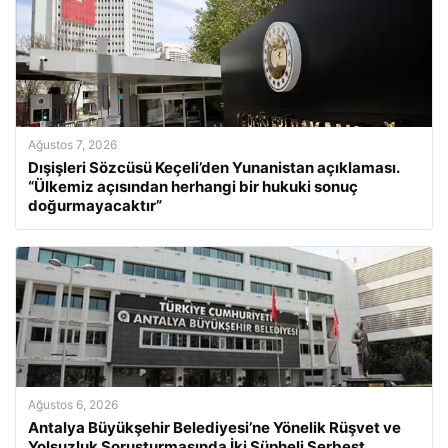
Ağustos 7, 2026
Dışişleri Sözcüsü Keçeli’den Yunanistan açıklaması.
“Ülkemiz açısından herhangi bir hukuki sonuç
doğurmayacaktır”
Ağustos 6, 2026
Antalya Büyükşehir Belediyesi’ne Yönelik Rüşvet ve
Yolsuzluk Soruşturmasında İki Şüpheli Serbest