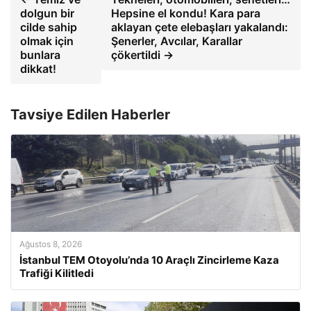
dolgun bir
Hepsine el kondu! Kara para
cilde sahip
aklayan çete elebaşları yakalandı:
olmak için
Şenerler, Avcılar, Karallar
bunlara
çökertildi →
dikkat!
Tavsiye Edilen Haberler
Ağustos 8, 2026
İstanbul TEM Otoyolu’nda 10 Araçlı Zincirleme Kaza
Trafiği Kilitledi