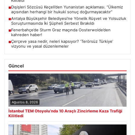
Kilitledi
Dışişleri Sözcüsü Keçeli’den Yunanistan açıklaması. “Ülkemiz
■
açısından herhangi bir hukuki sonuç doğurmayacaktır”
Antalya Büyükşehir Belediyesi’ne Yönelik Rüşvet ve Yolsuzluk
■
Soruşturmasında İki Şüpheli Serbest Bırakıldı
Fenerbahçe’de Sturm Graz maçında Oosterwolde’den
■
kahreden haber!
Çerçeve yasa nedir, neleri kapsıyor? ‘Terörsüz Türkiye’
■
vizyonu ve yasal düzenlemeler
Güncel
Ağustos 8, 2026
İstanbul TEM Otoyolu’nda 10 Araçlı Zincirleme Kaza Trafiği
Kilitledi