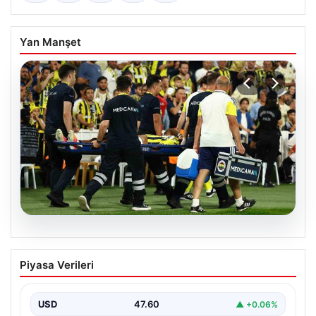
Yan Manşet
05.08.2026
Fenerbahçe’de Sturm Graz maçında
Piyasa Verileri
Oosterwolde’den kahreden haber!
USD
47.60
▲ +0.06%