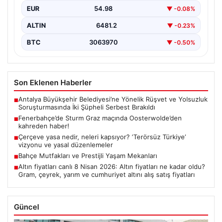
EUR
54.98
▼ -0.08%
ALTIN
6481.2
▼ -0.23%
BTC
3063970
▼ -0.50%
Son Eklenen Haberler
Antalya Büyükşehir Belediyesi’ne Yönelik Rüşvet ve Yolsuzluk
■
Soruşturmasında İki Şüpheli Serbest Bırakıldı
Fenerbahçe’de Sturm Graz maçında Oosterwolde’den
■
kahreden haber!
Çerçeve yasa nedir, neleri kapsıyor? ‘Terörsüz Türkiye’
■
vizyonu ve yasal düzenlemeler
Bahçe Mutfakları ve Prestijli Yaşam Mekanları
■
Altın fiyatları canlı 8 Nisan 2026: Altın fiyatları ne kadar oldu?
■
Gram, çeyrek, yarım ve cumhuriyet altını alış satış fiyatları
Güncel