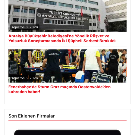
Ağustos 6, 2026
Antalya Büyükşehir Belediyesi’ne Yönelik Rüşvet ve
Yolsuzluk Soruşturmasında İki Şüpheli Serbest Bırakıldı
Ağustos 5, 2026
Fenerbahçe’de Sturm Graz maçında Oosterwolde’den
kahreden haber!
Son Eklenen Firmalar