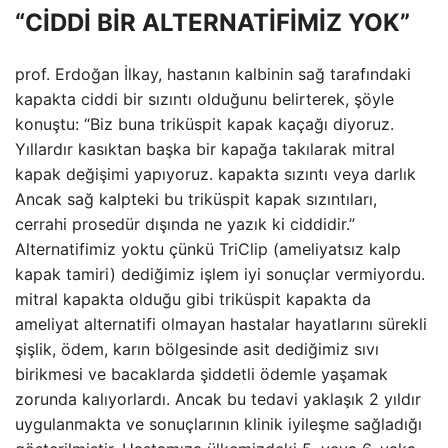
“CİDDİ BİR ALTERNATİFİMİZ YOK”
prof. Erdoğan İlkay, hastanın kalbinin sağ tarafındaki
kapakta ciddi bir sızıntı olduğunu belirterek, şöyle
konuştu: “Biz buna triküspit kapak kaçağı diyoruz.
Yıllardır kasıktan başka bir kapağa takılarak mitral
kapak değişimi yapıyoruz. kapakta sızıntı veya darlık
Ancak sağ kalpteki bu triküspit kapak sızıntıları,
cerrahi prosedür dışında ne yazık ki ciddidir.”
Alternatifimiz yoktu çünkü TriClip (ameliyatsız kalp
kapak tamiri) dediğimiz işlem iyi sonuçlar vermiyordu.
mitral kapakta olduğu gibi triküspit kapakta da
ameliyat alternatifi olmayan hastalar hayatlarını sürekli
şişlik, ödem, karın bölgesinde asit dediğimiz sıvı
birikmesi ve bacaklarda şiddetli ödemle yaşamak
zorunda kalıyorlardı. Ancak bu tedavi yaklaşık 2 yıldır
uygulanmakta ve sonuçlarının klinik iyileşme sağladığı