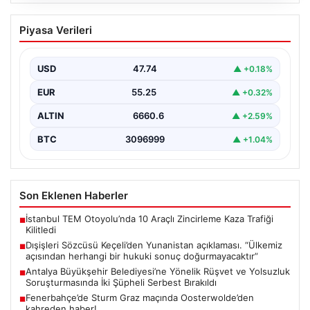
07.08.2026
Dışişleri Sözcüsü Keçeli’den
Piyasa Verileri
Yunanistan açıklaması. “Ülkemiz
açısından herhangi bir hukuki sonuç
doğurmayacaktır”
USD
47.74
▲ +0.18%
EUR
55.25
▲ +0.32%
ALTIN
6660.6
▲ +2.59%
BTC
3096999
▲ +1.04%
Son Eklenen Haberler
İstanbul TEM Otoyolu’nda 10 Araçlı Zincirleme Kaza Trafiği
■
Kilitledi
Dışişleri Sözcüsü Keçeli’den Yunanistan açıklaması. “Ülkemiz
■
açısından herhangi bir hukuki sonuç doğurmayacaktır”
Antalya Büyükşehir Belediyesi’ne Yönelik Rüşvet ve Yolsuzluk
■
Soruşturmasında İki Şüpheli Serbest Bırakıldı
Fenerbahçe’de Sturm Graz maçında Oosterwolde’den
■
kahreden haber!