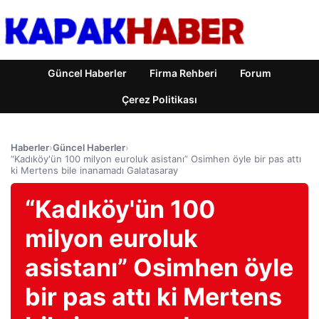
Güncel Haberler
Firma Rehberi
Forum
Çerez Politikası
Haberler
›
Güncel Haberler
›
“Kadıköy'ün 100 milyon euroluk asistanı” Osimhen öyle bir pas attı
ki Mertens bile inanamadı Galatasaray
“Kadıköy'ün 100
milyon euroluk
asistanı” Osimhen öyle
bir pas attı ki Mertens