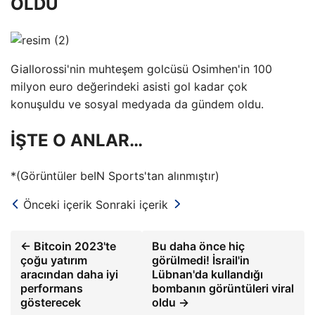
OLDU
Giallorossi'nin muhteşem golcüsü Osimhen'in 100
milyon euro değerindeki asisti gol kadar çok
konuşuldu ve sosyal medyada da gündem oldu.
İŞTE O ANLAR…
*(Görüntüler beIN Sports'tan alınmıştır)
Önceki içerik
Sonraki içerik
← Bitcoin 2023'te
Bu daha önce hiç
çoğu yatırım
görülmedi! İsrail'in
aracından daha iyi
Lübnan'da kullandığı
performans
bombanın görüntüleri viral
gösterecek
oldu →