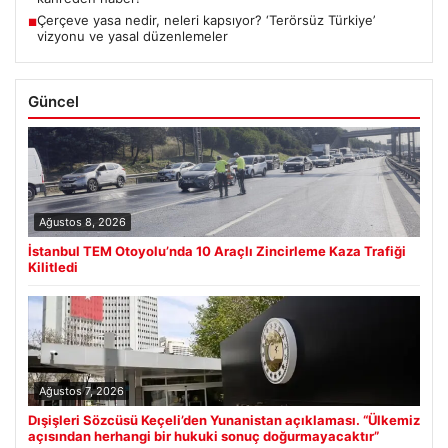
Çerçeve yasa nedir, neleri kapsıyor? ‘Terörsüz Türkiye’
■
vizyonu ve yasal düzenlemeler
Güncel
Ağustos 8, 2026
İstanbul TEM Otoyolu’nda 10 Araçlı Zincirleme Kaza Trafiği
Kilitledi
Ağustos 7, 2026
Dışişleri Sözcüsü Keçeli’den Yunanistan açıklaması. “Ülkemiz
açısından herhangi bir hukuki sonuç doğurmayacaktır”