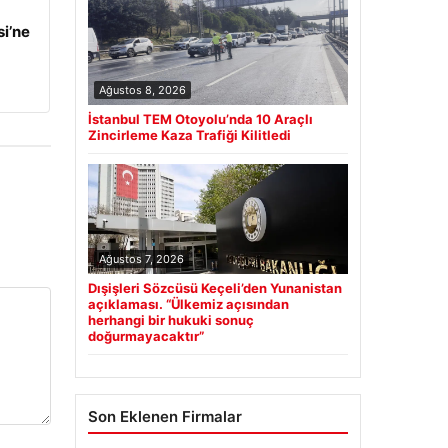
i’ne
Ağustos 8, 2026
İstanbul TEM Otoyolu’nda 10 Araçlı
Zincirleme Kaza Trafiği Kilitledi
Ağustos 7, 2026
Dışişleri Sözcüsü Keçeli’den Yunanistan
açıklaması. “Ülkemiz açısından
herhangi bir hukuki sonuç
doğurmayacaktır”
Son Eklenen Firmalar