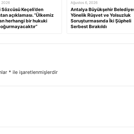
, 2026
Ağustos 6, 2026
ri Sözcüsü Keçeli’den
Antalya Büyükşehir Belediyes
tan açıklaması. “Ülkemiz
Yönelik Rüşvet ve Yolsuzluk
an herhangi bir hukuki
Soruşturmasında İki Şüpheli
doğurmayacaktır”
Serbest Bırakıldı
nlar
*
ile işaretlenmişlerdir