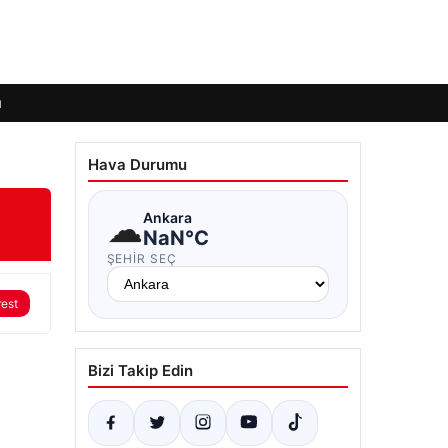
ı
Hava Durumu
☁
Ankara
NaN°C
ŞEHIR SEÇ
rest
Bizi Takip Edin