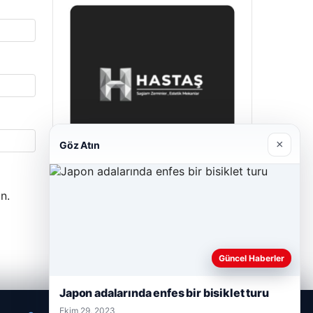
×
Göz Atın
Hastaş Beton
n.
Mayıs 26, 2026
Güncel Haberler
Japon adalarında enfes bir bisiklet turu
Ekim 29, 2023