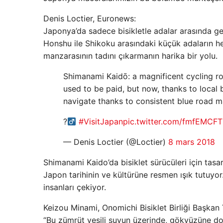
Denis Loctier, Euronews:
Japonya’da sadece bisikletle adalar arasında g
Honshu ile Shikoku arasındaki küçük adaların hep
manzarasının tadını çıkarmanın harika bir yolu.
Shimanami Kaidō: a magnificent cycling rou
used to be paid, but now, thanks to local
navigate thanks to consistent blue road m
?‍
#VisitJapan
pic.twitter.com/fmfEMCF
— Denis Loctier (@Loctier)
8 mars 2018
Shimanami Kaido’da bisiklet sürücüleri için tasar
Japon tarihinin ve kültürüne resmen ışık tutuyor.
insanları çekiyor.
Keizou Minami, Onomichi Bisiklet Birliği Başkan 
“Bu zümrüt yeşili suyun üzerinde, gökyüzüne do