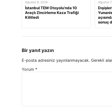
Ağustos 8, 2026
Ağustos 7
İstanbul TEM Otoyolu’nda 10
Dışişle
Araçlı Zincirleme Kaza Trafiği
Yunanis
Kilitledi
açısınd
sonuç 
Bir yanıt yazın
E-posta adresiniz yayınlanmayacak.
Gerekli ala
Yorum
*