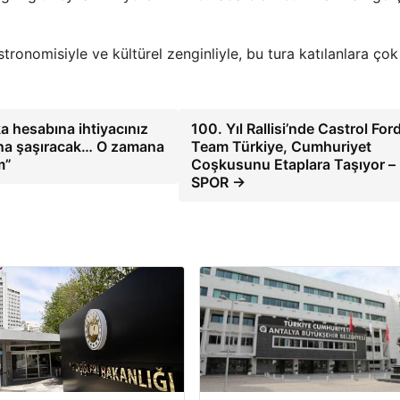
stronomisiyle ve kültürel zenginliyle, bu tura katılanlara çok
a hesabına ihtiyacınız
100. Yıl Rallisi’nde Castrol For
una şaşıracak… O zamana
Team Türkiye, Cumhuriyet
m”
Coşkusunu Etaplara Taşıyor –
SPOR →