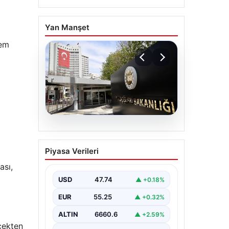
Yan Manşet
şem
07.08.2026
Dışişleri Sözcüsü
Piyasa Verileri
Keçeli’den Yunanistan
ası,
açıklaması. “Ülkemiz
açısından herhangi bir
USD
47.74
▲ +0.18%
hukuki sonuç
EUR
55.25
▲ +0.32%
doğurmayacaktır”
ALTIN
6660.6
▲ +2.59%
çekten