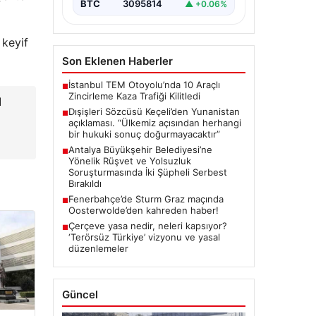
BTC
3095814
▲ +0.06%
 keyif
Son Eklenen Haberler
İstanbul TEM Otoyolu’nda 10 Araçlı
■
Zincirleme Kaza Trafiği Kilitledi
d
Dışişleri Sözcüsü Keçeli’den Yunanistan
■
açıklaması. “Ülkemiz açısından herhangi
bir hukuki sonuç doğurmayacaktır”
Antalya Büyükşehir Belediyesi’ne
■
Yönelik Rüşvet ve Yolsuzluk
Soruşturmasında İki Şüpheli Serbest
Bırakıldı
Fenerbahçe’de Sturm Graz maçında
■
Oosterwolde’den kahreden haber!
Çerçeve yasa nedir, neleri kapsıyor?
■
‘Terörsüz Türkiye’ vizyonu ve yasal
düzenlemeler
Güncel