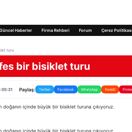
Güncel Haberler
Firma Rehberi
Forum
Çerez Politikas
let turu
s bir bisiklet turu
Paylaş:
 05:31
Twitter
Facebook
WhatsApp
Reddit
Pinte
oğanın içinde büyük bir bisiklet turuna çıkıyoruz.
oğanın içinde büyük bir bisiklet turuna çıkıyoruz.