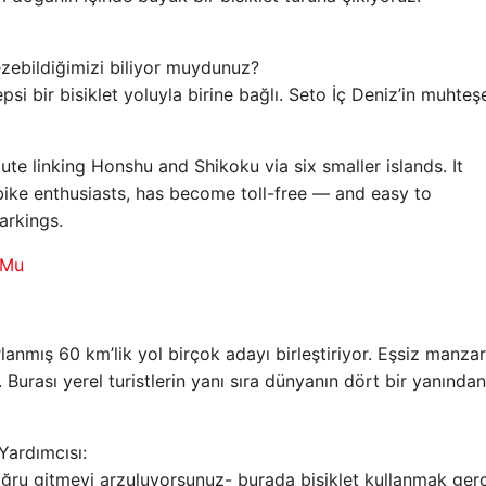
ezebildiğimizi biliyor muydunuz?
si bir bisiklet yoluyla birine bağlı. Seto İç Deniz’in muhte
te linking Honshu and Shikoku via six smaller islands. It
 bike enthusiasts, has become toll-free — and easy to
arkings.
TMu
lanmış 60 km’lik yol birçok adayı birleştiriyor. Eşsiz manzar
 Burası yerel turistlerin yanı sıra dünyanın dört bir yanından
Yardımcısı:
ğru gitmeyi arzuluyorsunuz- burada bisiklet kullanmak ger