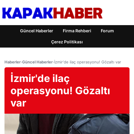
Güncel Haberler
Firma Rehberi
Forum
Çerez Politikası
Haberler
›
Güncel Haberler
›
İzmir'de ilaç operasyonu! Gözaltı var
İzmir'de ilaç
operasyonu! Gözaltı
var