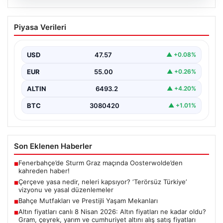
05.08.2026
Çerçeve yasa nedir, neleri kapsıyor?
Piyasa Verileri
‘Terörsüz Türkiye’ vizyonu ve yasal
düzenlemeler
USD
47.57
▲ +0.08%
Hukuk ve yasama alanında sıkça karşılaşılan önemli
kavramlardan biri olan çerçeve yasa, geniş kapsamlı…
EUR
55.00
▲ +0.26%
ALTIN
6493.2
▲ +4.20%
BTC
3080420
▲ +1.01%
Son Eklenen Haberler
Fenerbahçe’de Sturm Graz maçında Oosterwolde’den
■
kahreden haber!
Çerçeve yasa nedir, neleri kapsıyor? ‘Terörsüz Türkiye’
■
vizyonu ve yasal düzenlemeler
Bahçe Mutfakları ve Prestijli Yaşam Mekanları
■
Altın fiyatları canlı 8 Nisan 2026: Altın fiyatları ne kadar oldu?
■
Gram, çeyrek, yarım ve cumhuriyet altını alış satış fiyatları