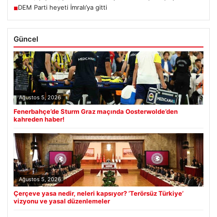
DEM Parti heyeti İmralı’ya gitti
■
Güncel
Ağustos 5, 2026
Fenerbahçe’de Sturm Graz maçında Oosterwolde’den
kahreden haber!
Ağustos 5, 2026
Çerçeve yasa nedir, neleri kapsıyor? ‘Terörsüz Türkiye’
vizyonu ve yasal düzenlemeler