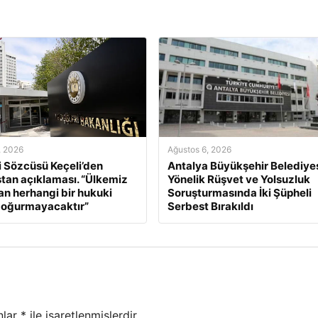
, 2026
Ağustos 6, 2026
ri Sözcüsü Keçeli’den
Antalya Büyükşehir Belediyes
tan açıklaması. “Ülkemiz
Yönelik Rüşvet ve Yolsuzluk
an herhangi bir hukuki
Soruşturmasında İki Şüpheli
doğurmayacaktır”
Serbest Bırakıldı
nlar
*
ile işaretlenmişlerdir