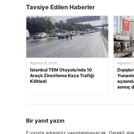
Tavsiye Edilen Haberler
Ağustos 8, 2026
Ağustos 7
İstanbul TEM Otoyolu’nda 10
Dışişle
Araçlı Zincirleme Kaza Trafiği
Yunanis
Kilitledi
açısınd
sonuç 
Bir yanıt yazın
E-posta adresiniz yayınlanmayacak.
Gerekli ala