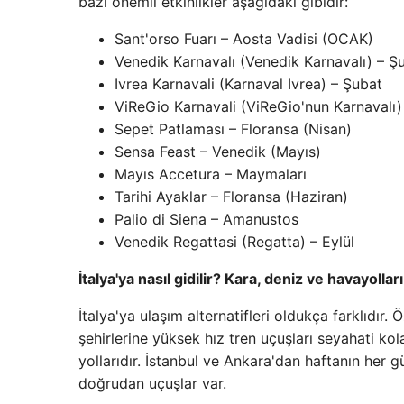
bazı önemli etkinlikler aşağıdaki gibidir:
Sant'orso Fuarı – Aosta Vadisi (OCAK)
Venedik Karnavalı (Venedik Karnavalı) – Ş
Ivrea Karnavali (Karnaval Ivrea) – Şubat
ViReGio Karnavali (ViReGio'nun Karnavalı)
Sepet Patlaması – Floransa (Nisan)
Sensa Feast – Venedik (Mayıs)
Mayıs Accetura – Maymaları
Tarihi Ayaklar – Floransa (Haziran)
Palio di Siena – Amanustos
Venedik Regattasi (Regatta) – Eylül
İtalya'ya nasıl gidilir? Kara, deniz ve havayolları
İtalya'ya ulaşım alternatifleri oldukça farklıdır.
şehirlerine yüksek hız tren uçuşları seyahati kol
yollarıdır. İstanbul ve Ankara'dan haftanın her g
doğrudan uçuşlar var.