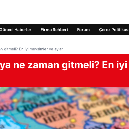
Güncel Haberler
Firma Rehberi
Forum
Çerez Politikas
n gitmeli? En iyi mevsimler ve aylar
'ya ne zaman gitmeli? En iyi