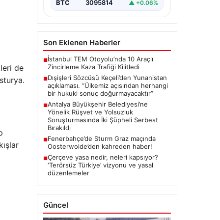
BTC
3095814
▲ +0.06%
Son Eklenen Haberler
İstanbul TEM Otoyolu’nda 10 Araçlı
■
Zincirleme Kaza Trafiği Kilitledi
leri de
Dışişleri Sözcüsü Keçeli’den Yunanistan
sturya.
■
açıklaması. “Ülkemiz açısından herhangi
bir hukuki sonuç doğurmayacaktır”
Antalya Büyükşehir Belediyesi’ne
■
Yönelik Rüşvet ve Yolsuzluk
Soruşturmasında İki Şüpheli Serbest
Bırakıldı
p
Fenerbahçe’de Sturm Graz maçında
■
kışlar
Oosterwolde’den kahreden haber!
Çerçeve yasa nedir, neleri kapsıyor?
■
‘Terörsüz Türkiye’ vizyonu ve yasal
düzenlemeler
Güncel