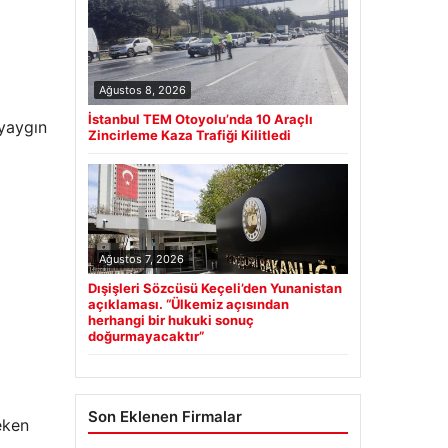
Ağustos 8, 2026
İstanbul TEM Otoyolu’nda 10 Araçlı
 yaygın
Zincirleme Kaza Trafiği Kilitledi
Ağustos 7, 2026
Dışişleri Sözcüsü Keçeli’den Yunanistan
açıklaması. “Ülkemiz açısından
herhangi bir hukuki sonuç
doğurmayacaktır”
Son Eklenen Firmalar
eken