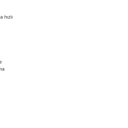
a hızlı
e
ama