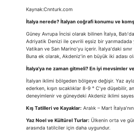
Kaynak:
Cnnturk.com
İtalya nerede? İtalyan coğrafi konumu ve komş
Güney Avrupa İncisi olarak bilinen İtalya, Batı'
Adriyatik Denizi ile çevrili eşsiz bir yarımadada 
Vatikan ve San Marino'yu içerir. İtalya'daki sın
Buna ek olarak, Akdeniz'in en büyük iki adası ola
İtalya'ya ne zaman gitmeli? En iyi mevsimler ve
İtalyan iklimi bölgeden bölgeye değişir. Yaz ayla
ederken, kışın sıcaklıklar 8-9 ° C'ye düşebilir, a
deneyimlenir ve güneydeki Akdeniz iklimi sayesin
Kış Tatilleri ve Kayaklar:
Aralık – Mart İtalya'nı
Yaz Noel ve Kültürel Turlar:
Ülkenin orta ve gün
arasında tatilciler için daha uygundur.