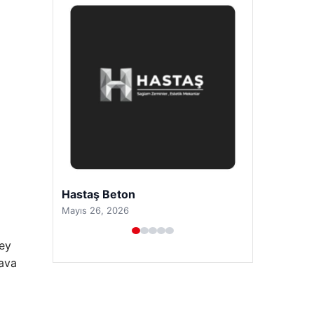
Prenses Night Club
Nisan 29, 2026
zey
hava