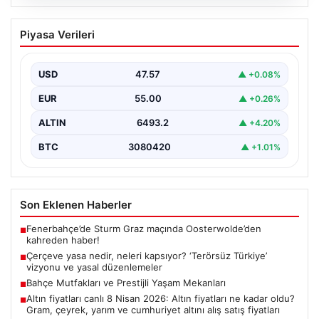
05.08.2026
Çerçeve yasa nedir, neleri kapsıyor?
Piyasa Verileri
‘Terörsüz Türkiye’ vizyonu ve yasal
düzenlemeler
USD
47.57
▲ +0.08%
Hukuk ve yasama alanında sıkça karşılaşılan önemli
kavramlardan biri olan çerçeve yasa, geniş kapsamlı…
EUR
55.00
▲ +0.26%
ALTIN
6493.2
▲ +4.20%
BTC
3080420
▲ +1.01%
Son Eklenen Haberler
Fenerbahçe’de Sturm Graz maçında Oosterwolde’den
■
kahreden haber!
Çerçeve yasa nedir, neleri kapsıyor? ‘Terörsüz Türkiye’
■
vizyonu ve yasal düzenlemeler
Bahçe Mutfakları ve Prestijli Yaşam Mekanları
■
Altın fiyatları canlı 8 Nisan 2026: Altın fiyatları ne kadar oldu?
■
Gram, çeyrek, yarım ve cumhuriyet altını alış satış fiyatları