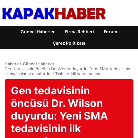
Güncel Haberler
Firma Rehberi
Forum
Çerez Politikası
Haberler
›
Güncel Haberler
›
Gen tedavisinin öncüsü Dr. Wilson duyurdu: Yeni SMA tedavisinin
ilk aşamalarını oluşturduk! ‘Daha etkili ve daha ucuz’
Gen tedavisinin
öncüsü Dr. Wilson
duyurdu: Yeni SMA
tedavisinin ilk