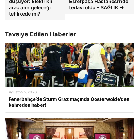
düşüyor: Elektrikli
Eşrefpaşa Hastanesi’nde
araçların geleceği
tedavi oldu – SAĞLIK →
tehlikede mi?
Tavsiye Edilen Haberler
Ağustos 5, 2026
Fenerbahçe’de Sturm Graz maçında Oosterwolde’den
kahreden haber!