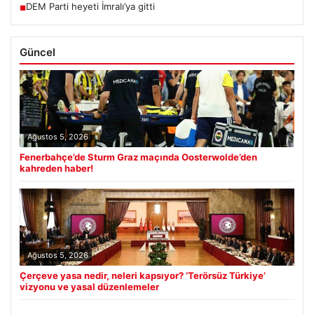
DEM Parti heyeti İmralı’ya gitti
■
Güncel
Ağustos 5, 2026
Fenerbahçe’de Sturm Graz maçında Oosterwolde’den
kahreden haber!
Ağustos 5, 2026
Çerçeve yasa nedir, neleri kapsıyor? ‘Terörsüz Türkiye’
vizyonu ve yasal düzenlemeler