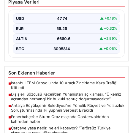
Piyasa Verileri
Yunanistan açıklaması. “Ülkemiz
açısından herhangi bir hukuki sonuç
doğurmayacaktır”
USD
47.74
▲ +0.18%
EUR
55.25
▲ +0.32%
ALTIN
6660.6
▲ +2.59%
BTC
3095814
▲ +0.06%
Son Eklenen Haberler
İstanbul TEM Otoyolu’nda 10 Araçlı Zincirleme Kaza Trafiği
■
Kilitledi
Dışişleri Sözcüsü Keçeli’den Yunanistan açıklaması. “Ülkemiz
■
açısından herhangi bir hukuki sonuç doğurmayacaktır”
Antalya Büyükşehir Belediyesi’ne Yönelik Rüşvet ve Yolsuzluk
■
Soruşturmasında İki Şüpheli Serbest Bırakıldı
Fenerbahçe’de Sturm Graz maçında Oosterwolde’den
■
kahreden haber!
Çerçeve yasa nedir, neleri kapsıyor? ‘Terörsüz Türkiye’
■
vizyonu ve yasal düzenlemeler