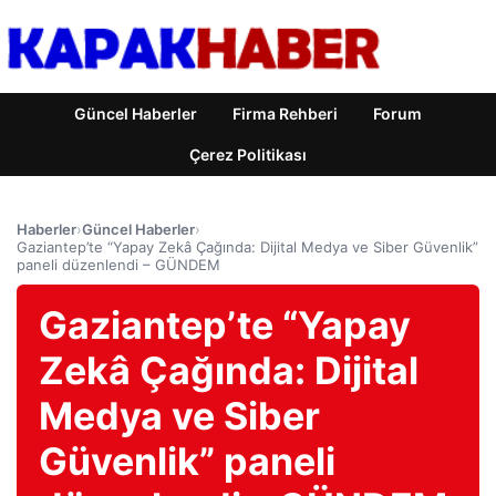
Güncel Haberler
Firma Rehberi
Forum
Çerez Politikası
Haberler
›
Güncel Haberler
›
Gaziantep’te “Yapay Zekâ Çağında: Dijital Medya ve Siber Güvenlik”
paneli düzenlendi – GÜNDEM
Gaziantep’te “Yapay
Zekâ Çağında: Dijital
Medya ve Siber
Güvenlik” paneli