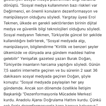
dönüştü. “Sosyal medya kullanımının bazı riskleri var
Değirmenci, en önemli konuların dezenformasyon ve
manipülasyon olduğunu söyledi. Yargıtay üyesi Erol
Tekmen, ülkede en gerekli sektörlerden birinin dijital
medya ve güvenlik bilgi teknolojileri olduğunu söyledi.
Sosyal medyanın Tekmen, Türkiye’de güncel bir şekilde
kullanıldığını belirterek, “Sosyal medyada algı,
manipülasyon, bilgilendirme “Kirlilik ve benzeri şeyler
ülkemizde ve dünyada ana gündem maddesi haline
gelebilir” Yenişafak gazetesi yazarı Burak Doğan,
Türkiye’de insanların harcama yaptığını söyledi. Günün
7,5 saatini internette geçiren ve bu sürenin 2 saat 36
dakikasını sosyal medyada geçiren Doğan, şöyle
konuştu: “Sosyal medyada paylaşılan her şey
gündemde. Ancak son dönemde özellikle İletişim
Başkanlığı “Dezenformasyonla Mücadele Merkezi
kurdu. Anadolu Ajansı Doğrulama Hattını kurdu. Çünkü
çok fazla dezenformasyonla karşı karşıya kalıyoruz.”