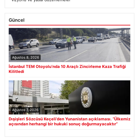
Güncel
Ağustos 8, 2026
İstanbul TEM Otoyolu’nda 10 Araçlı Zincirleme Kaza Trafiği
Kilitledi
Ağustos 7, 2026
Dışişleri Sözcüsü Keçeli’den Yunanistan açıklaması. “Ülkemiz
açısından herhangi bir hukuki sonuç doğurmayacaktır”