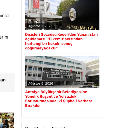
inler
r
Ağustos 7, 2026
Dışişleri Sözcüsü Keçeli’den Yunanistan
rını
açıklaması. “Ülkemiz açısından
herhangi bir hukuki sonuç
doğurmayacaktır”
san
Ağustos 6, 2026
Antalya Büyükşehir Belediyesi’ne
Yönelik Rüşvet ve Yolsuzluk
Soruşturmasında İki Şüpheli Serbest
Bırakıldı