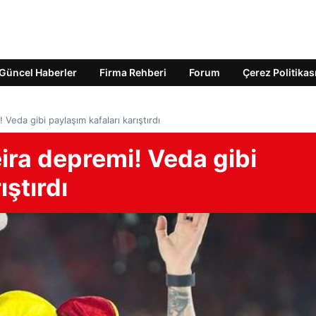
Güncel Haberler
Firma Rehberi
Forum
Çerez Politikas
 Veda gibi paylaşım kafaları karıştırdı
ira depremi! Veda gibi
ıştırdı