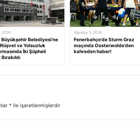
, 2026
Ağustos 5, 2026
 Büyükşehir Belediyesi’ne
Fenerbahçe’de Sturm Graz
 Rüşvet ve Yolsuzluk
maçında Oosterwolde’den
rmasında İki Şüpheli
kahreden haber!
 Bırakıldı
nlar
*
ile işaretlenmişlerdir