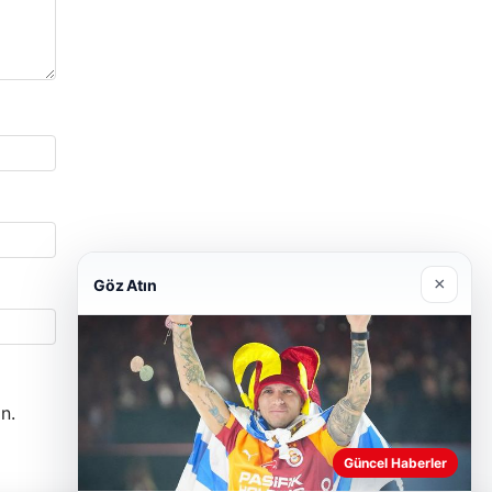
×
Göz Atın
n.
Güncel Haberler