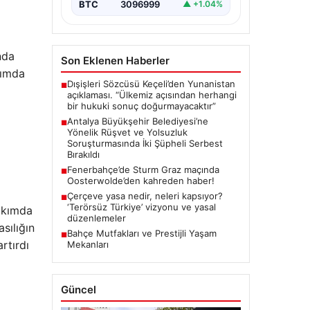
kapsamında önemli gelişmeler
BTC
3096999
▲ +1.04%
yaşandı. Soruşturma…
nda
Son Eklenen Haberler
kımda
Dışişleri Sözcüsü Keçeli’den Yunanistan
■
açıklaması. “Ülkemiz açısından herhangi
bir hukuki sonuç doğurmayacaktır”
Antalya Büyükşehir Belediyesi’ne
■
Yönelik Rüşvet ve Yolsuzluk
Soruşturmasında İki Şüpheli Serbest
Bırakıldı
Fenerbahçe’de Sturm Graz maçında
■
Oosterwolde’den kahreden haber!
Çerçeve yasa nedir, neleri kapsıyor?
■
‘Terörsüz Türkiye’ vizyonu ve yasal
takımda
düzenlemeler
sılığın
Bahçe Mutfakları ve Prestijli Yaşam
■
rtırdı
Mekanları
Güncel