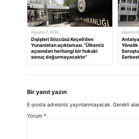
Ağustos 7, 2026
Ağustos 6
Dışişleri Sözcüsü Keçeli’den
Antalya
Yunanistan açıklaması. “Ülkemiz
Yönelik
açısından herhangi bir hukuki
Soruştu
sonuç doğurmayacaktır”
Serbest
Bir yanıt yazın
E-posta adresiniz yayınlanmayacak.
Gerekli ala
Yorum
*