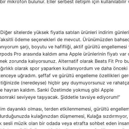
ir mikrofon bulunur. Eller serbest iletişim için kullanılabilir 
ğer sitelerde yüksek fiyatla satılan ürünleri indirim günler
. Taksitli ödeme seçenekleri de mevcut. Ürünümüzden bahse
anıyorum şarjı, boyutu ve hafifliği, aktif gürültü engellemesi
irpods Pro arasında kaldım ama Apple ürünlerinin fiyatı var 
mek zorunda kalıyorsunuz. Alternatif olarak Beats Fit Pro b
ağırlıklı olarak spor yaparken kullanıyordum ve daha önceki
işkenceye uğradım. şeffaf ve gürültü engelleme özellikleri ge
iğinizde (neredeyse) hiçbir şey duymuyorsunuz ve rahatç
ine hayran kaldım. Sanki Özetimde yokmuş gibi Apple
 sonraki seviyeye taşıyacak. Şiddetle tavsiye ediyorum!”
tim dayanıklı olması, terden etkilenmemesi, gürültü engelle
a durduğunuzda kulağınızdan düşmemesi, Kulağa sızdırmıyor,
sek sesli müzik olan bir odada veya etrafta sohbet eden insa