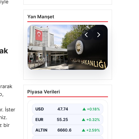
iyle
Yan Manşet
lak
07.08.2026
ırarak
Dışişleri Sözcüsü
Piyasa Verileri
o,
Keçeli’den Yunanistan
açıklaması. “Ülkemiz
açısından herhangi bir
. İster
USD
47.74
▲ +0.18%
hukuki sonuç
niz.
EUR
55.25
▲ +0.32%
doğurmayacaktır”
z bir
ALTIN
6660.6
▲ +2.59%