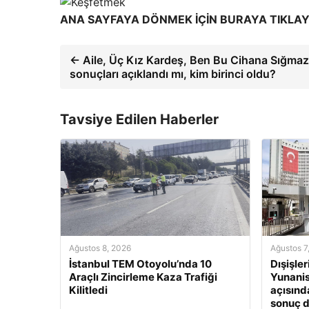
ANA SAYFAYA DÖNMEK İÇİN BURAYA TIKLAY
← Aile, Üç Kız Kardeş, Ben Bu Cihana Sığma
sonuçları açıklandı mı, kim birinci oldu?
Tavsiye Edilen Haberler
Ağustos 8, 2026
Ağustos 7
İstanbul TEM Otoyolu’nda 10
Dışişle
Araçlı Zincirleme Kaza Trafiği
Yunanis
Kilitledi
açısınd
sonuç 