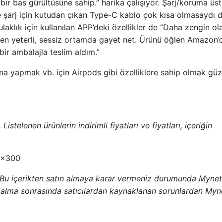
ir bas gürültüsüne sahip.” harika çalışıyor. Şarj/koruma üst
e şarj için kutudan çıkan Type-C kablo çok kısa olmasaydı d
aklık için kullanılan APP’deki özellikler de “Daha zengin olab
ken yeterli, sessiz ortamda gayet net. Ürünü öğlen Amazon’
bir ambalajla teslim aldım.”
ama yapmak vb. için Airpods gibi özelliklere sahip olmak güze
istelenen ürünlerin indirimli fiyatları ve fiyatları, içeriğin
 Bu içerikten satın almaya karar vermeniz durumunda Mynet
ın alma sonrasında satıcılardan kaynaklanan sorunlardan Myn