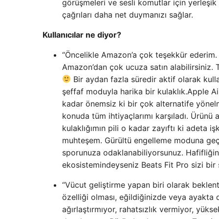
görüşmeleri ve sesli komutlar için yerleşik b
çağrıları daha net duymanızı sağlar.
Kullanıcılar ne diyor?
“Öncelikle Amazon’a çok teşekkür ederim. Di
Amazon’dan çok ucuza satın alabilirsiniz
Bir aydan fazla süredir aktif olarak kull
şeffaf moduyla harika bir kulaklık.Apple A
kadar önemsiz ki bir çok alternatife yönel
konuda tüm ihtiyaçlarımı karşıladı. Ürünü 
kulaklığımın pili o kadar zayıftı ki adeta 
muhteşem. Gürültü engelleme moduna geçt
sporunuza odaklanabiliyorsunuz. Hafifliğ
ekosistemindeyseniz Beats Fit Pro sizi bir
“Vücut geliştirme yapan biri olarak beklen
özelliği olması, eğildiğinizde veya ayakt
ağırlaştırmıyor, rahatsızlık vermiyor, yük