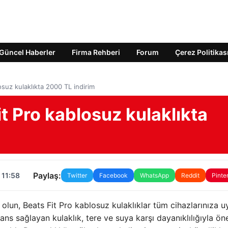
Güncel Haberler
Firma Rehberi
Forum
Çerez Politikas
osuz kulaklıkta 2000 TL indirim
it Pro kablosuz kulaklıkta
Paylaş:
 11:58
Twitter
Facebook
WhatsApp
Reddit
Pinte
r olun, Beats Fit Pro kablosuz kulaklıklar tüm cihazlarınıza u
ans sağlayan kulaklık, tere ve suya karşı dayanıklılığıyla ön