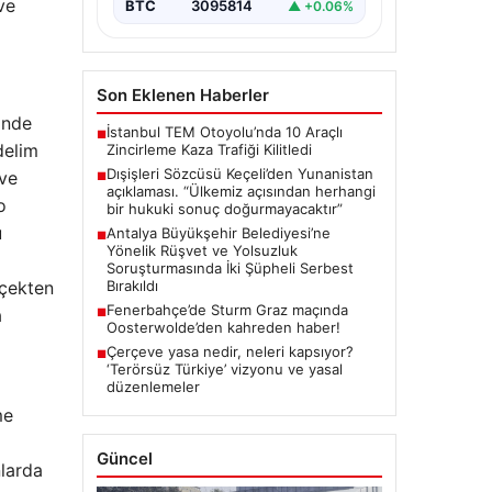
ve
BTC
3095814
▲ +0.06%
Son Eklenen Haberler
inde
İstanbul TEM Otoyolu’nda 10 Araçlı
■
delim
Zincirleme Kaza Trafiği Kilitledi
Dışişleri Sözcüsü Keçeli’den Yunanistan
 ve
■
açıklaması. “Ülkemiz açısından herhangi
o
bir hukuki sonuç doğurmayacaktır”
u
Antalya Büyükşehir Belediyesi’ne
■
Yönelik Rüşvet ve Yolsuzluk
Soruşturmasında İki Şüpheli Serbest
rçekten
Bırakıldı
Fenerbahçe’de Sturm Graz maçında
a
■
Oosterwolde’den kahreden haber!
Çerçeve yasa nedir, neleri kapsıyor?
■
‘Terörsüz Türkiye’ vizyonu ve yasal
düzenlemeler
me
Güncel
nlarda