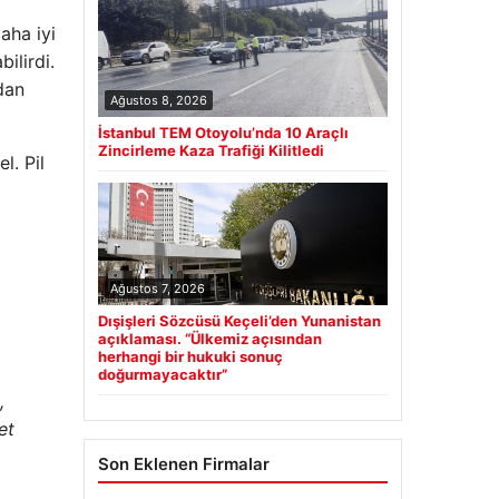
aha iyi
ilirdi.
dan
Ağustos 8, 2026
İstanbul TEM Otoyolu’nda 10 Araçlı
Zincirleme Kaza Trafiği Kilitledi
l. Pil
Ağustos 7, 2026
Dışişleri Sözcüsü Keçeli’den Yunanistan
açıklaması. “Ülkemiz açısından
herhangi bir hukuki sonuç
doğurmayacaktır”
,
et
Son Eklenen Firmalar