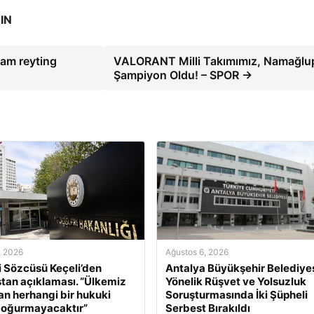
IN
zam reyting
VALORANT Milli Takımımız, Namağlu
Şampiyon Oldu! – SPOR →
, 2026
Ağustos 6, 2026
ri Sözcüsü Keçeli’den
Antalya Büyükşehir Belediyes
tan açıklaması. “Ülkemiz
Yönelik Rüşvet ve Yolsuzluk
an herhangi bir hukuki
Soruşturmasında İki Şüpheli
doğurmayacaktır”
Serbest Bırakıldı