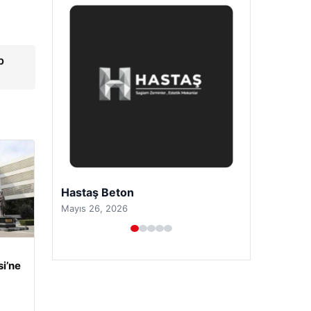
p
Prenses Night Club
Nisan 29, 2026
i’ne