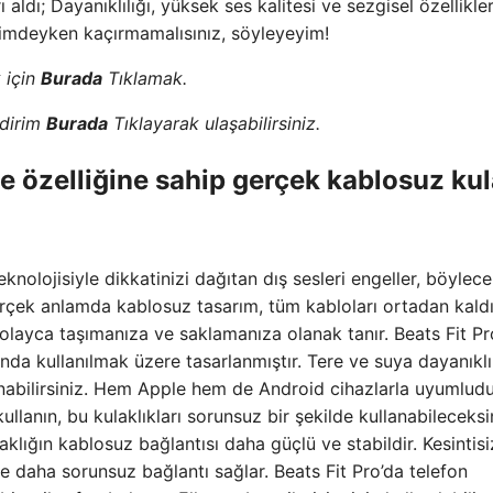
 aldı; Dayanıklılığı, yüksek ses kalitesi ve sezgisel özellikler
dirimdeyken kaçırmamalısınız, söyleyeyim!
 için
Burada
Tıklamak.
ndirim
Burada
Tıklayarak ulaşabilirsiniz.
me özelliğine sahip gerçek kablosuz ku
knolojisiyle dikkatinizi dağıtan dış sesleri engeller, böylece
erçek anlamda kablosuz tasarım, tüm kabloları ortadan kald
olayca taşımanıza ve saklamanıza olanak tanır. Beats Fit Pr
sında kullanılmak üzere tasarlanmıştır. Tere ve suya dayanıklı
nabilirsiniz. Hem Apple hem de Android cihazlarla uyumludur
llanın, bu kulaklıkları sorunsuz bir şekilde kullanabileceksi
klığın kablosuz bağlantısı daha güçlü ve stabildir. Kesintisi
 daha sorunsuz bağlantı sağlar. Beats Fit Pro’da telefon