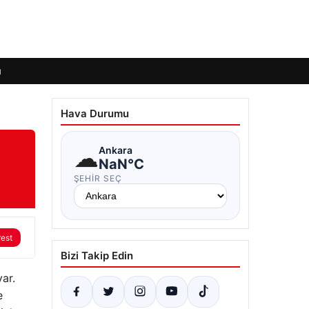
ı
Hava Durumu
☁
Ankara
NaN°C
ŞEHIR SEÇ
rest
Bizi Takip Edin
yar.
e