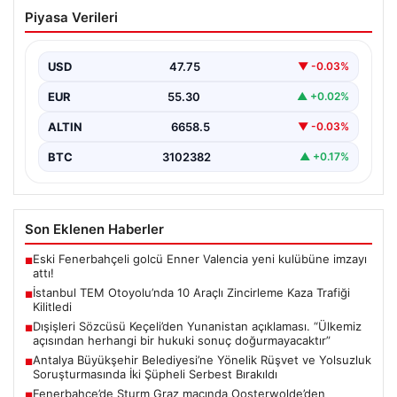
İstanbul TEM Otoyolu’nda 10 Araçlı
Piyasa Verileri
Zincirleme Kaza Trafiği Kilitledi
İstanbul’da TEM Otoyolu’nun Sultangazi bölgesinde
sabah saatlerinde trafik adeta durma noktasına geldi.
USD
47.75
▼ -0.03%
Edirne yönünde…
EUR
55.30
▲ +0.02%
ALTIN
6658.5
▼ -0.03%
BTC
3102382
▲ +0.17%
Son Eklenen Haberler
Eski Fenerbahçeli golcü Enner Valencia yeni kulübüne imzayı
■
attı!
İstanbul TEM Otoyolu’nda 10 Araçlı Zincirleme Kaza Trafiği
■
Kilitledi
Dışişleri Sözcüsü Keçeli’den Yunanistan açıklaması. “Ülkemiz
■
açısından herhangi bir hukuki sonuç doğurmayacaktır”
Antalya Büyükşehir Belediyesi’ne Yönelik Rüşvet ve Yolsuzluk
■
Soruşturmasında İki Şüpheli Serbest Bırakıldı
Fenerbahçe’de Sturm Graz maçında Oosterwolde’den
■