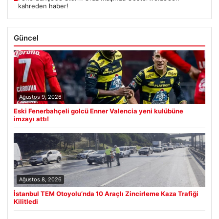
kahreden haber!
Güncel
Ağustos 9, 2026
Eski Fenerbahçeli golcü Enner Valencia yeni kulübüne
imzayı attı!
Ağustos 8, 2026
İstanbul TEM Otoyolu’nda 10 Araçlı Zincirleme Kaza Trafiği
Kilitledi