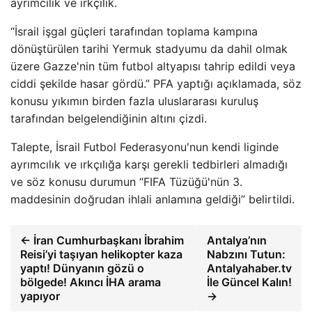
ayrımcılık ve ırkçılık.
“İsrail işgal güçleri tarafından toplama kampına
dönüştürülen tarihi Yermuk stadyumu da dahil olmak
üzere Gazze'nin tüm futbol altyapısı tahrip edildi veya
ciddi şekilde hasar gördü.” PFA yaptığı açıklamada, söz
konusu yıkımın birden fazla uluslararası kuruluş
tarafından belgelendiğinin altını çizdi.
Talepte, İsrail Futbol Federasyonu'nun kendi liginde
ayrımcılık ve ırkçılığa karşı gerekli tedbirleri almadığı
ve söz konusu durumun “FIFA Tüzüğü'nün 3.
maddesinin doğrudan ihlali anlamına geldiği” belirtildi.
← İran Cumhurbaşkanı İbrahim
Antalya’nın
Reisi’yi taşıyan helikopter kaza
Nabzını Tutun:
yaptı! Dünyanın gözü o
Antalyahaber.tv
bölgede! Akıncı İHA arama
İle Güncel Kalın!
yapıyor
→