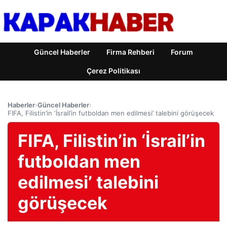
Güncel Haberler
Firma Rehberi
Forum
Çerez Politikası
Haberler
›
Güncel Haberler
›
FIFA, Filistin’in ‘İsrail’in futboldan men edilmesi’ talebini görüşecek
FIFA, Filistin’in ‘İsrail’in
futboldan men
edilmesi’ talebini
görüşecek