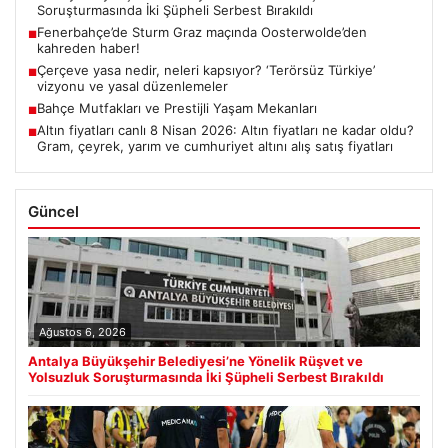
Soruşturmasında İki Şüpheli Serbest Bırakıldı
Fenerbahçe’de Sturm Graz maçında Oosterwolde’den
■
kahreden haber!
Çerçeve yasa nedir, neleri kapsıyor? ‘Terörsüz Türkiye’
■
vizyonu ve yasal düzenlemeler
Bahçe Mutfakları ve Prestijli Yaşam Mekanları
■
Altın fiyatları canlı 8 Nisan 2026: Altın fiyatları ne kadar oldu?
■
Gram, çeyrek, yarım ve cumhuriyet altını alış satış fiyatları
Güncel
Ağustos 6, 2026
Antalya Büyükşehir Belediyesi’ne Yönelik Rüşvet ve
Yolsuzluk Soruşturmasında İki Şüpheli Serbest Bırakıldı