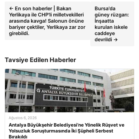
← En son haberler | Bakan
Bursa'da
Yerlikaya ile CHP'li milletvekilleri
güney rüzgarı:
arasında kavga! Salonun önüne
İnşaatta
bariyer çektiler, Yerlikaya zar zor
kurulan iskele
girebildi.
caddeye
devrildi →
Tavsiye Edilen Haberler
Ağustos 6, 2026
Antalya Büyükşehir Belediyesi’ne Yönelik Rüşvet ve
Yolsuzluk Soruşturmasında İki Şüpheli Serbest
Bırakıldı