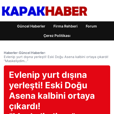
Güncel Haberler
Firma Rehberi
Forum
Çerez Politikası
Haberler
›
Güncel Haberler
›
Evlenip yurt dışına yerleşti! Eski Doğu Asena kalbini ortaya çıkardı!
“Maskeliydim…”
Evlenip yurt dışına
yerleşti! Eski Doğu
Asena kalbini ortaya
çıkardı!