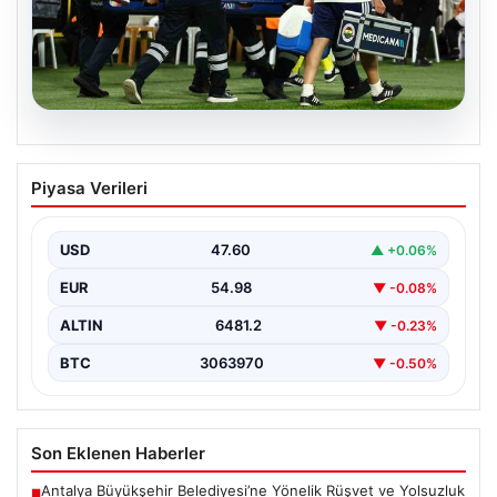
05.08.2026
Fenerbahçe’de Sturm Graz maçında
Piyasa Verileri
Oosterwolde’den kahreden haber!
USD
47.60
▲ +0.06%
EUR
54.98
▼ -0.08%
ALTIN
6481.2
▼ -0.23%
BTC
3063970
▼ -0.50%
Son Eklenen Haberler
Antalya Büyükşehir Belediyesi’ne Yönelik Rüşvet ve Yolsuzluk
■