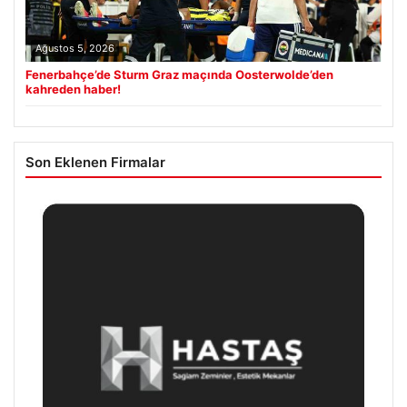
Ağustos 5, 2026
Fenerbahçe’de Sturm Graz maçında Oosterwolde’den
kahreden haber!
Son Eklenen Firmalar