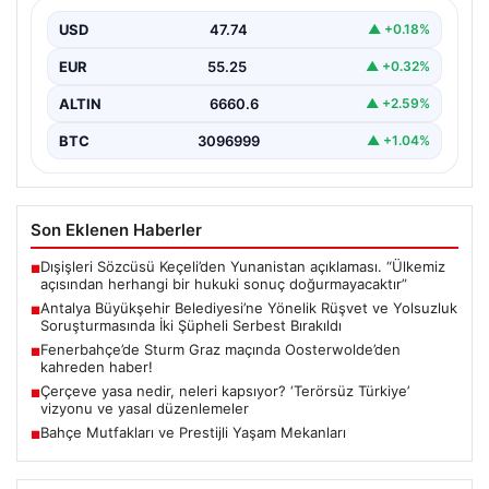
Soruşturmasında İki Şüpheli Serbest
Bırakıldı
USD
47.74
▲ +0.18%
Antalya Büyükşehir Belediyesi’ne bağlı gerçekleştirilen
EUR
55.25
▲ +0.32%
rüşvet ve yolsuzluk soruşturması kapsamında önemli
gelişmeler yaşandı. Soruşturma…
ALTIN
6660.6
▲ +2.59%
BTC
3096999
▲ +1.04%
Son Eklenen Haberler
Dışişleri Sözcüsü Keçeli’den Yunanistan açıklaması. “Ülkemiz
■
açısından herhangi bir hukuki sonuç doğurmayacaktır”
Antalya Büyükşehir Belediyesi’ne Yönelik Rüşvet ve Yolsuzluk
■
Soruşturmasında İki Şüpheli Serbest Bırakıldı
Fenerbahçe’de Sturm Graz maçında Oosterwolde’den
■
kahreden haber!
Çerçeve yasa nedir, neleri kapsıyor? ‘Terörsüz Türkiye’
■
vizyonu ve yasal düzenlemeler
Bahçe Mutfakları ve Prestijli Yaşam Mekanları
■