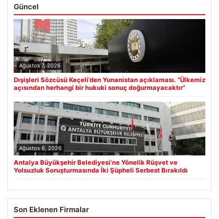
Güncel
Ağustos 7, 2026
Dışişleri Sözcüsü Keçeli’den Yunanistan açıklaması. “Ülkemiz
açısından herhangi bir hukuki sonuç doğurmayacaktır”
Ağustos 6, 2026
Antalya Büyükşehir Belediyesi’ne Yönelik Rüşvet ve
Yolsuzluk Soruşturmasında İki Şüpheli Serbest Bırakıldı
Son Eklenen Firmalar