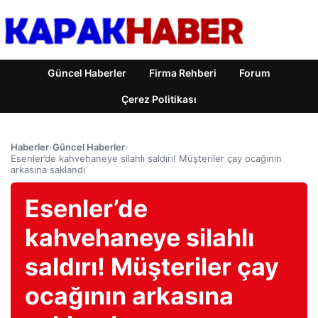
Güncel Haberler
Firma Rehberi
Forum
Çerez Politikası
Haberler
›
Güncel Haberler
›
Esenler’de kahvehaneye silahlı saldırı! Müşteriler çay ocağının
arkasına saklandı
Esenler’de
kahvehaneye silahlı
saldırı! Müşteriler çay
ocağının arkasına