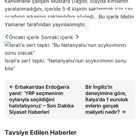
Kahvehane çalışanı Mustafa Dağdır, olayda kimsenin
yaralanmadığını, içeride 5-6 kişinin saklanmak için çay
ocağının arkasına saklandığını söyledi.
Bu içerik Metin
Yamaner tarafından yayınlanmıştır.
Önceki içerik
Sonraki içerik
İsrail'e sert tepki: “Netanyahu'nun soykırımının sonu
bile”
← Erbakan’dan Erdoğan’a
Bir İngiliz'in
yanıt: ‘YRP seçmeninin
deneyimine göre,
oylarıyla seçildiğini
İtalya'da 1 euroluk
hatırlatıyoruz’ – Son Dakika
evlerin gerçek
Siyaset Haberleri
maliyeti nedir? →
Tavsiye Edilen Haberler