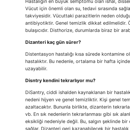
Hastalığın en büyük semptomu olan ishal, dissen
Vücut için önemli olan su, tedavi sırasında sağl
takviyesidir. Vücuttaki parazitlerin neden olduğ
antibiyotiktir. Genel temizlik dikkat edilmelidir. 
bulaşıcıdır. Disthorize, durumlarda biraz bir ara
Dizanteri kaç gün sürer?
Distentasyon hastalığı kısa sürede kontamine olma
hastalıktır. Bu nedenle, ortalama bir hafta içind
uzayabilir.
Disntry kendini tekrarlıyor mu?
DiSantry, ciddi ishalden kaynaklanan bir hastalı
nedeni hijyen ve genel temizliktir. Kişi genel t
azaltacaktır. Bununla birlikte, dizanterin tekrar
vb. En sık nedenlerin tekrarlanması gibi sık alan
eksikliği nedeniyle değil. Bu, salgın şeklinde bir
sağlar. Dizanteri geri kazanabilecek bir hastalı