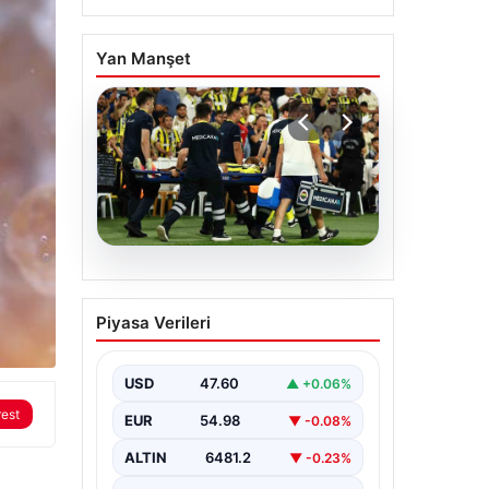
Yan Manşet
05.08.2026
Fenerbahçe’de Sturm
Piyasa Verileri
Graz maçında
Oosterwolde’den
kahreden haber!
USD
47.60
▲ +0.06%
rest
EUR
54.98
▼ -0.08%
ALTIN
6481.2
▼ -0.23%