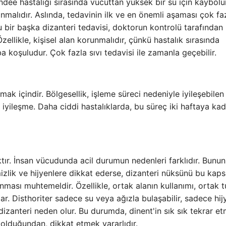
dee hastalığı sırasında vücuttan yüksek bir su için kaybolur
anmalıdır. Aslında, tedavinin ilk ve en önemli aşaması çok fa
u bir başka dizanteri tedavisi, doktorun kontrolü tarafından
Özellikle, kişisel alan korunmalıdır, çünkü hastalık sırasında
ba koşuludur. Çok fazla sıvı tedavisi ile zamanla geçebilir.
k içindir. Bölgesellik, işleme süreci nedeniyle iyileşebilen 
e iyileşme. Daha ciddi hastalıklarda, bu süreç iki haftaya ka
ktır. İnsan vücudunda acil durumun nedenleri farklıdır. Bunu
emizlik ve hijyenlere dikkat ederse, dizanteri nüksünü bu ka
lanması muhtemeldir. Özellikle, ortak alanın kullanımı, ortak t
lar. Disthoriter sadece su veya ağızla bulaşabilir, sadece hij
 dizanteri neden olur. Bu durumda, dinent'in sık sık tekrar et
k olduğundan, dikkat etmek yararlıdır.