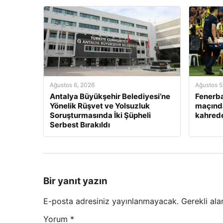
Ağustos 6, 2026
Ağustos 5
Antalya Büyükşehir Belediyesi’ne
Fenerb
Yönelik Rüşvet ve Yolsuzluk
maçınd
Soruşturmasında İki Şüpheli
kahred
Serbest Bırakıldı
Bir yanıt yazın
E-posta adresiniz yayınlanmayacak.
Gerekli ala
Yorum
*