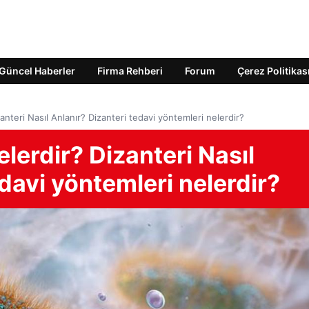
Güncel Haberler
Firma Rehberi
Forum
Çerez Politikas
izanteri Nasıl Anlanır? Dizanteri tedavi yöntemleri nelerdir?
nelerdir? Dizanteri Nasıl
edavi yöntemleri nelerdir?