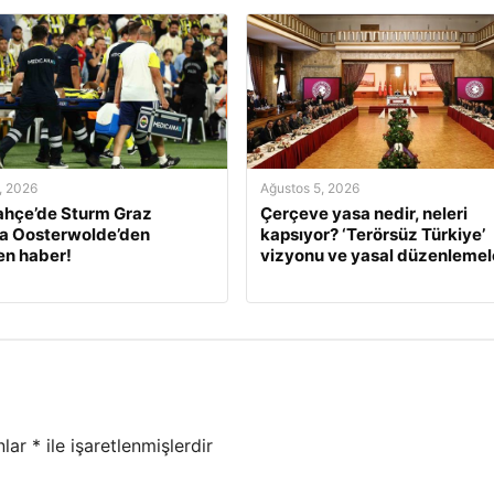
, 2026
Ağustos 5, 2026
ahçe’de Sturm Graz
Çerçeve yasa nedir, neleri
a Oosterwolde’den
kapsıyor? ‘Terörsüz Türkiye’
en haber!
vizyonu ve yasal düzenlemel
nlar
*
ile işaretlenmişlerdir