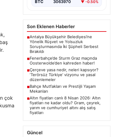
BTC
3063970
▼ -0.50%
Son Eklenen Haberler
ak,
Antalya Büyükşehir Belediyesi’ne
■
Yönelik Rüşvet ve Yolsuzluk
 baş
Soruşturmasında İki Şüpheli Serbest
r.
Bırakıldı
Fenerbahçe’de Sturm Graz maçında
■
Oosterwolde’den kahreden haber!
Çerçeve yasa nedir, neleri kapsıyor?
■
‘Terörsüz Türkiye’ vizyonu ve yasal
düzenlemeler
Bahçe Mutfakları ve Prestijli Yaşam
■
Mekanları
en çok
Altın fiyatları canlı 8 Nisan 2026: Altın
■
fiyatları ne kadar oldu? Gram, çeyrek,
e kusma
yarım ve cumhuriyet altını alış satış
fiyatları
Güncel