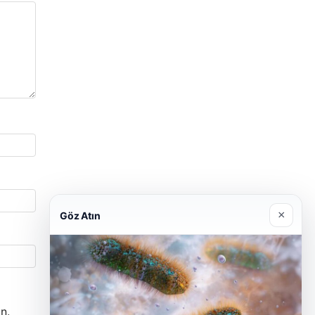
×
Göz Atın
n.