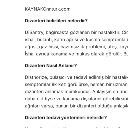
KAYNAK
Cnnturk.com
Dizanteri belirtileri nelerdir?
DiSantry, bağırsakta gözlenen bir hastalıktır. Cidd
ishal, bulantı, karın ağrısı ve kusma semptoml
ağrısı, gaz hissi, hazımsızlık problemi, ateş, zayı
İshal ayrıca kanama ve mukus olarak görülür. Bu 
Dizanteri Nasıl Anlanır?
Disthorize, bulaşıcı ve tedavi edilmiş bir hastalı
semptomlar ilk kez görülürse, hemen bir uzmana
dizanteri anlamak mümkündür. Anlayışın en öne
daha ciddiyse ve kanama dışkılarını görebilirsini
ağrıları varsa, bunun bir dizanteri olduğu anlaşıla
Dizanteri tedavi yöntemleri nelerdir?