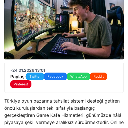
•
24.01.2026 13:01
Paylaş:
Twitter
Facebook
WhatsApp
Reddit
Pinterest
Türkiye oyun pazarına tahsilat sistemi desteği getiren
öncü kuruluşlardan teki sıfatıyla başlangıç
gerçekleştiren Game Kafe Hizmetleri, günümüzde hâlâ
piyasaya şekil vermeye aralıksız sürdürmektedir. Online