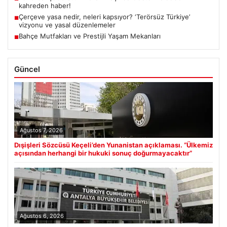
kahreden haber!
Çerçeve yasa nedir, neleri kapsıyor? ‘Terörsüz Türkiye’
■
vizyonu ve yasal düzenlemeler
Bahçe Mutfakları ve Prestijli Yaşam Mekanları
■
Güncel
Ağustos 7, 2026
Dışişleri Sözcüsü Keçeli’den Yunanistan açıklaması. “Ülkemiz
açısından herhangi bir hukuki sonuç doğurmayacaktır”
Ağustos 6, 2026