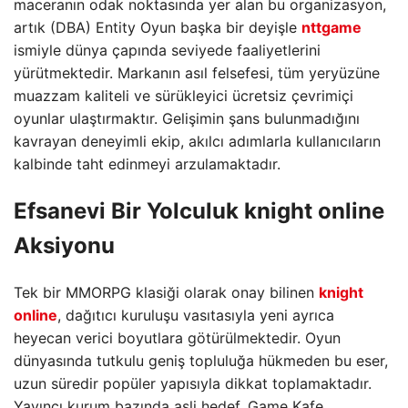
maceranın odak noktasında yer alan bu organizasyon,
artık (DBA) Entity Oyun başka bir deyişle
nttgame
ismiyle dünya çapında seviyede faaliyetlerini
yürütmektedir. Markanın asıl felsefesi, tüm yeryüzüne
muazzam kaliteli ve sürükleyici ücretsiz çevrimiçi
oyunlar ulaştırmaktır. Gelişimin şans bulunmadığını
kavrayan deneyimli ekip, akılcı adımlarla kullanıcıların
kalbinde taht edinmeyi arzulamaktadır.
Efsanevi Bir Yolculuk knight online
Aksiyonu
Tek bir MMORPG klasiği olarak onay bilinen
knight
online
, dağıtıcı kuruluşu vasıtasıyla yeni ayrıca
heyecan verici boyutlara götürülmektedir. Oyun
dünyasında tutkulu geniş topluluğa hükmeden bu eser,
uzun süredir popüler yapısıyla dikkat toplamaktadır.
Yayıncı kurum bazında asli hedef, Game Kafe