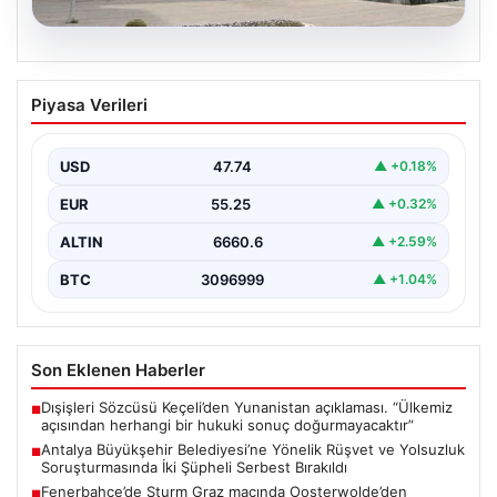
06.08.2026
Antalya Büyükşehir Belediyesi’ne
Piyasa Verileri
Yönelik Rüşvet ve Yolsuzluk
Soruşturmasında İki Şüpheli Serbest
Bırakıldı
USD
47.74
▲ +0.18%
Antalya Büyükşehir Belediyesi’ne bağlı gerçekleştirilen
EUR
55.25
▲ +0.32%
rüşvet ve yolsuzluk soruşturması kapsamında önemli
gelişmeler yaşandı. Soruşturma…
ALTIN
6660.6
▲ +2.59%
BTC
3096999
▲ +1.04%
Son Eklenen Haberler
Dışişleri Sözcüsü Keçeli’den Yunanistan açıklaması. “Ülkemiz
■
açısından herhangi bir hukuki sonuç doğurmayacaktır”
Antalya Büyükşehir Belediyesi’ne Yönelik Rüşvet ve Yolsuzluk
■
Soruşturmasında İki Şüpheli Serbest Bırakıldı
Fenerbahçe’de Sturm Graz maçında Oosterwolde’den
■