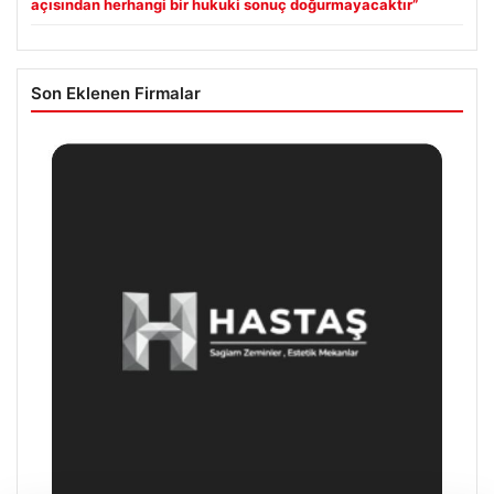
açısından herhangi bir hukuki sonuç doğurmayacaktır”
Son Eklenen Firmalar