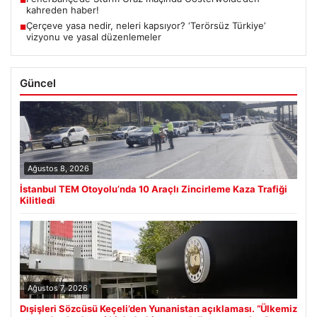
kahreden haber!
Çerçeve yasa nedir, neleri kapsıyor? ‘Terörsüz Türkiye’
■
vizyonu ve yasal düzenlemeler
Güncel
Ağustos 8, 2026
İstanbul TEM Otoyolu’nda 10 Araçlı Zincirleme Kaza Trafiği
Kilitledi
Ağustos 7, 2026
Dışişleri Sözcüsü Keçeli’den Yunanistan açıklaması. “Ülkemiz