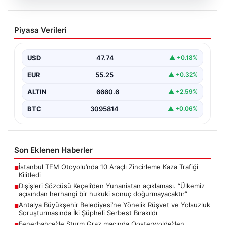
07.08.2026
Dışişleri Sözcüsü Keçeli’den
Piyasa Verileri
Yunanistan açıklaması. “Ülkemiz
açısından herhangi bir hukuki sonuç
doğurmayacaktır”
USD
47.74
▲ +0.18%
EUR
55.25
▲ +0.32%
ALTIN
6660.6
▲ +2.59%
BTC
3095814
▲ +0.06%
Son Eklenen Haberler
İstanbul TEM Otoyolu’nda 10 Araçlı Zincirleme Kaza Trafiği
■
Kilitledi
Dışişleri Sözcüsü Keçeli’den Yunanistan açıklaması. “Ülkemiz
■
açısından herhangi bir hukuki sonuç doğurmayacaktır”
Antalya Büyükşehir Belediyesi’ne Yönelik Rüşvet ve Yolsuzluk
■
Soruşturmasında İki Şüpheli Serbest Bırakıldı
Fenerbahçe’de Sturm Graz maçında Oosterwolde’den
■