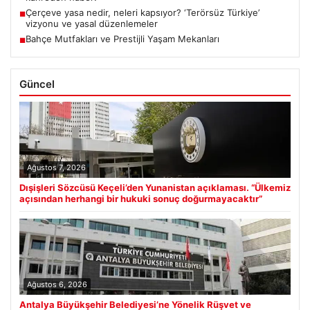
Çerçeve yasa nedir, neleri kapsıyor? ‘Terörsüz Türkiye’
■
vizyonu ve yasal düzenlemeler
Bahçe Mutfakları ve Prestijli Yaşam Mekanları
■
Güncel
Ağustos 7, 2026
Dışişleri Sözcüsü Keçeli’den Yunanistan açıklaması. “Ülkemiz
açısından herhangi bir hukuki sonuç doğurmayacaktır”
Ağustos 6, 2026
Antalya Büyükşehir Belediyesi’ne Yönelik Rüşvet ve