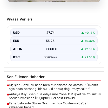
06.08.2026
Antalya Büyükşehir Belediyesi’ne
Piyasa Verileri
Yönelik Rüşvet ve Yolsuzluk
Soruşturmasında İki Şüpheli Serbest
Bırakıldı
USD
47.74
▲ +0.18%
Antalya Büyükşehir Belediyesi’ne bağlı gerçekleştirilen
EUR
55.25
▲ +0.32%
rüşvet ve yolsuzluk soruşturması kapsamında önemli
gelişmeler yaşandı. Soruşturma…
ALTIN
6660.6
▲ +2.59%
BTC
3096999
▲ +1.04%
Son Eklenen Haberler
Dışişleri Sözcüsü Keçeli’den Yunanistan açıklaması. “Ülkemiz
■
açısından herhangi bir hukuki sonuç doğurmayacaktır”
Antalya Büyükşehir Belediyesi’ne Yönelik Rüşvet ve Yolsuzluk
■
Soruşturmasında İki Şüpheli Serbest Bırakıldı
Fenerbahçe’de Sturm Graz maçında Oosterwolde’den
■
kahreden haber!