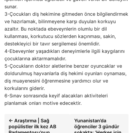
sunar.
3-Çocukları diş hekimine gitmeden önce bilgilendirmek
ve hazırlamak, bilinmeyene karşı duyulan korkuyu
azaltır. Bu noktada ebeveynlerin olumlu bir dil
kullanması, korkutucu sözlerden kaçınması, sakin,
destekleyici bir tavır sergilemesi önemlidir.
4-Ebeveynler yaşadıkları deneyimlerle ilgili kaygılarını
çocuklarına aktarmamalıdır.
5-Çocukların doktor aletlerine benzer oyuncaklar ve
doldurulmuş hayvanlarla diş hekimi oyunları oynaması,
diş muayenesini öğrenmesine yardımcı olur ve
korkularını giderir.
6-Sınav sonrasında keyif alacakları aktiviteleri
planlamak onları motive edecektir.
← Araştırma | Sağ
Yunanistan’da
popülistler ilk kez AB
öğrenciler 3 gündür
Parlamentosu’nun
sokakta: ‘Herkes için