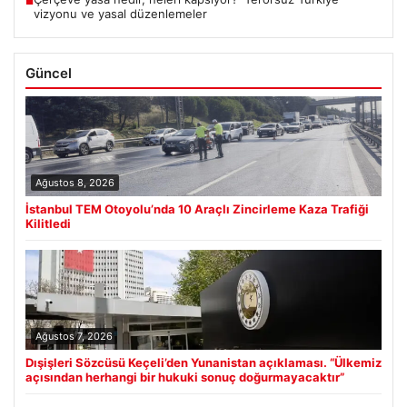
■
vizyonu ve yasal düzenlemeler
Güncel
Ağustos 8, 2026
İstanbul TEM Otoyolu’nda 10 Araçlı Zincirleme Kaza Trafiği
Kilitledi
Ağustos 7, 2026
Dışişleri Sözcüsü Keçeli’den Yunanistan açıklaması. “Ülkemiz
açısından herhangi bir hukuki sonuç doğurmayacaktır”