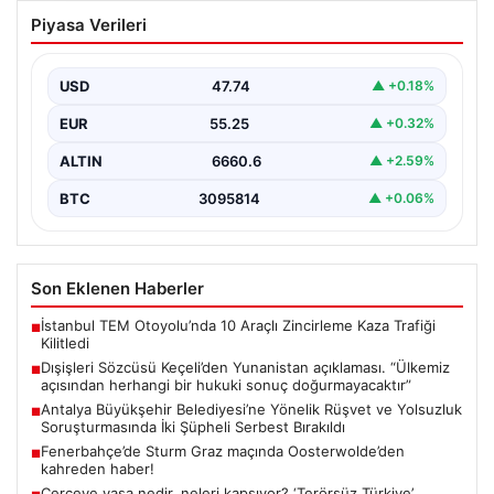
Dışişleri Sözcüsü Keçeli’den
Piyasa Verileri
Yunanistan açıklaması. “Ülkemiz
açısından herhangi bir hukuki sonuç
doğurmayacaktır”
USD
47.74
▲ +0.18%
EUR
55.25
▲ +0.32%
ALTIN
6660.6
▲ +2.59%
BTC
3095814
▲ +0.06%
Son Eklenen Haberler
İstanbul TEM Otoyolu’nda 10 Araçlı Zincirleme Kaza Trafiği
■
Kilitledi
Dışişleri Sözcüsü Keçeli’den Yunanistan açıklaması. “Ülkemiz
■
açısından herhangi bir hukuki sonuç doğurmayacaktır”
Antalya Büyükşehir Belediyesi’ne Yönelik Rüşvet ve Yolsuzluk
■
Soruşturmasında İki Şüpheli Serbest Bırakıldı
Fenerbahçe’de Sturm Graz maçında Oosterwolde’den
■
kahreden haber!
Çerçeve yasa nedir, neleri kapsıyor? ‘Terörsüz Türkiye’