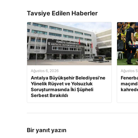
Tavsiye Edilen Haberler
Ağustos 6, 2026
Ağustos 5
Antalya Büyükşehir Belediyesi’ne
Fenerb
Yönelik Rüşvet ve Yolsuzluk
maçınd
Soruşturmasında İki Şüpheli
kahred
Serbest Bırakıldı
Bir yanıt yazın