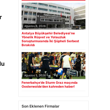
r
Ağustos 6, 2026
Antalya Büyükşehir Belediyesi’ne
Yönelik Rüşvet ve Yolsuzluk
Soruşturmasında İki Şüpheli Serbest
Bırakıldı
du
Ağustos 5, 2026
Fenerbahçe’de Sturm Graz maçında
Oosterwolde’den kahreden haber!
Son Eklenen Firmalar