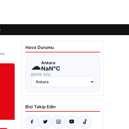
ı
Hava Durumu
ama
☁
Ankara
NaN°C
ŞEHIR SEÇ
Bizi Takip Edin