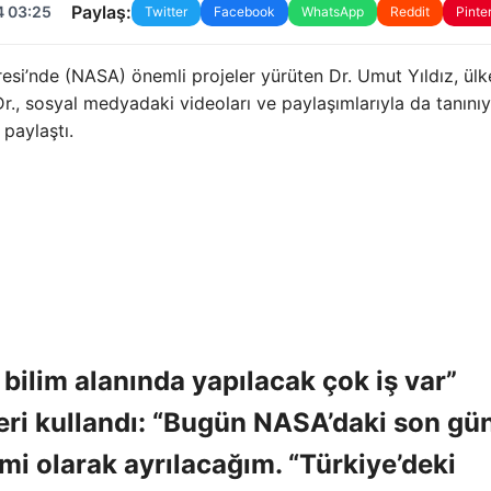
Paylaş:
4 03:25
Twitter
Facebook
WhatsApp
Reddit
Pinte
resi’nde (NASA) önemli projeler yürüten Dr. Umut Yıldız, ül
Dr., sosyal medyadaki videoları ve paylaşımlarıyla da tanınıy
 paylaştı.
bilim alanında yapılacak çok iş var”
leri kullandı: “Bugün NASA’daki son gü
i olarak ayrılacağım. “Türkiye’deki