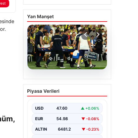
rest
Yan Manşet
kesinde
or.
05.08.2026
Fenerbahçe’de Sturm
Piyasa Verileri
Graz maçında
Oosterwolde’den
kahreden haber!
USD
47.60
▲ +0.06%
nüm,
EUR
54.98
▼ -0.08%
ALTIN
6481.2
▼ -0.23%