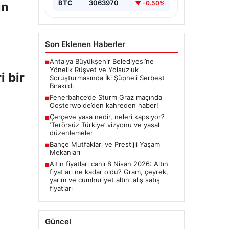
BTC
3063970
▼ -0.50%
in
Son Eklenen Haberler
Antalya Büyükşehir Belediyesi’ne
■
Yönelik Rüşvet ve Yolsuzluk
 bir
Soruşturmasında İki Şüpheli Serbest
Bırakıldı
Fenerbahçe’de Sturm Graz maçında
■
Oosterwolde’den kahreden haber!
Çerçeve yasa nedir, neleri kapsıyor?
■
‘Terörsüz Türkiye’ vizyonu ve yasal
düzenlemeler
Bahçe Mutfakları ve Prestijli Yaşam
■
Mekanları
Altın fiyatları canlı 8 Nisan 2026: Altın
■
fiyatları ne kadar oldu? Gram, çeyrek,
yarım ve cumhuriyet altını alış satış
fiyatları
Güncel