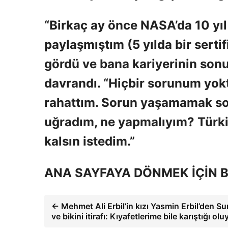
“Birkaç ay önce NASA’da 10 yıl 
paylaşmıştım (5 yılda bir sertif
gördü ve bana kariyerinin son
davrandı. “Hiçbir sorunum yok
rahattım. Sorun yaşamamak sor
uğradım, ne yapmalıyım? Türkiy
kalsın istedim.”
ANA SAYFAYA DÖNMEK İÇİN B
← Mehmet Ali Erbil’in kızı Yasmin Erbil’den Su
ve bikini itirafı: Kıyafetlerime bile karıştığı olu