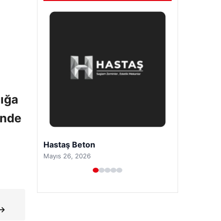
lığa
ende
Prenses Night Club
Nisan 29, 2026
 →