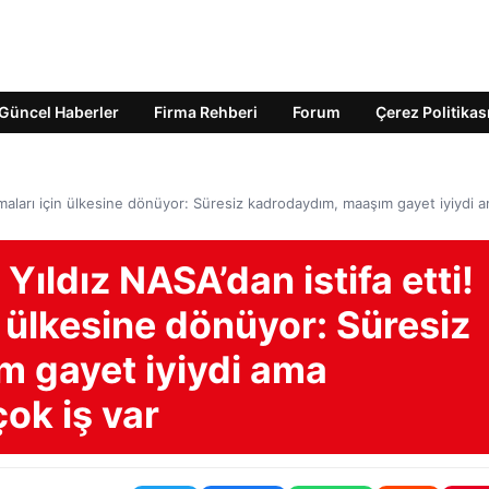
Güncel Haberler
Firma Rehberi
Forum
Çerez Politikas
ışmaları için ülkesine dönüyor: Süresiz kadrodaydım, maaşım gayet iyiydi 
Yıldız NASA’dan istifa etti!
n ülkesine dönüyor: Süresiz
 gayet iyiydi ama
ok iş var