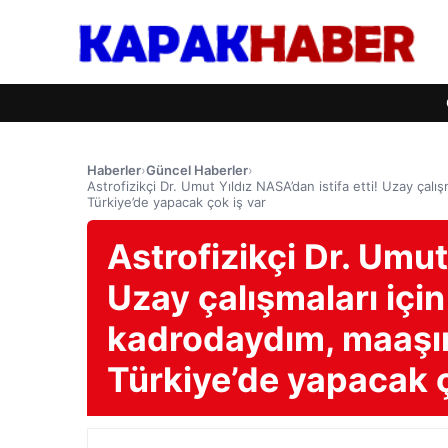
Haberler
›
Güncel Haberler
›
Astrofizikçi Dr. Umut Yıldız NASA’dan istifa etti! Uzay çal
Türkiye’de yapacak çok iş var
Astrofizikçi Dr. Umut 
Uzay çalışmaları içi
kadrodaydım, maaşım
Türkiye’de yapacak ç