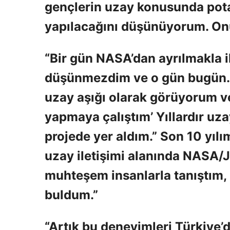
gençlerin uzay konusunda pota
yapılacağını düşünüyorum. On
“Bir gün NASA’dan ayrılmakla i
düşünmezdim ve o gün bugün.
uzay aşığı olarak görüyorum v
yapmaya çalıştım’ Yıllardır uza
projede yer aldım.” Son 10 yılı
uzay iletişimi alanında NASA/
muhteşem insanlarla tanıştım, 
buldum.”
“Artık bu deneyimleri Türkiye’