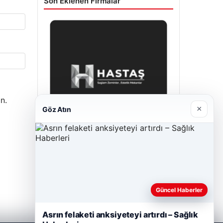
Son Eklenen Firmalar
n.
×
Göz Atın
Hastaş Beton
Mayıs 26, 2026
Güncel Haberler
Asrın felaketi anksiyeteyi artırdı – Sağlık