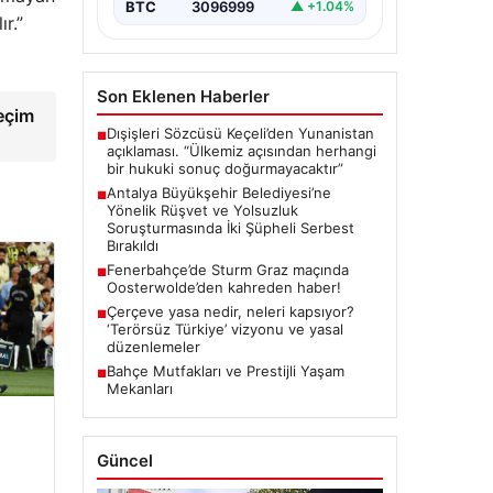
kapsamında önemli gelişmeler
BTC
3096999
▲ +1.04%
yaşandı. Soruşturma…
r.”
Son Eklenen Haberler
seçim
Dışişleri Sözcüsü Keçeli’den Yunanistan
■
açıklaması. “Ülkemiz açısından herhangi
bir hukuki sonuç doğurmayacaktır”
Antalya Büyükşehir Belediyesi’ne
■
Yönelik Rüşvet ve Yolsuzluk
Soruşturmasında İki Şüpheli Serbest
Bırakıldı
Fenerbahçe’de Sturm Graz maçında
■
Oosterwolde’den kahreden haber!
Çerçeve yasa nedir, neleri kapsıyor?
■
‘Terörsüz Türkiye’ vizyonu ve yasal
düzenlemeler
Bahçe Mutfakları ve Prestijli Yaşam
■
Mekanları
Güncel