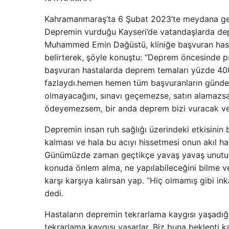
Kahramanmaraş’ta 6 Şubat 2023’te meydana gel
Depremin vurduğu Kayseri’de vatandaşlarda depre
Muhammed Emin Dağüstü, kliniğe başvuran hastal
belirterek, şöyle konuştu: “Deprem öncesinde p
başvuran hastalarda deprem temaları yüzde 400 
fazlaydı.hemen hemen tüm başvuranların günd
olmayacağını, sınavı geçemezse, satın alamazs
ödeyemezsem, bir anda deprem bizi vuracak ve
Depremin insan ruh sağlığı üzerindeki etkisinin
kalması ve hala bu acıyı hissetmesi onun akıl ha
Günümüzde zaman geçtikçe yavaş yavaş unutuyo
konuda önlem alma, ne yapılabileceğini bilme ve
karşı karşıya kalırsan yap. “Hiç olmamış gibi in
dedi.
Hastaların depremin tekrarlama kaygısı yaşadığı
tekrarlama kaygısı yaşarlar. Biz buna beklenti 