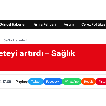
Güncel Haberler
Firma Rehberi
Forum
Çerez Politikas
ı – Sağlık Haberleri
teyi artırdı – Sağlık
Paylaş:
4 17:09
Twitter
Facebook
WhatsApp
Reddit
Pinte