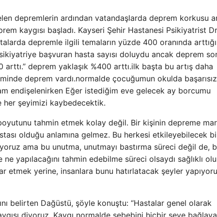
en depremlerin ardından vatandaşlarda deprem korkusu art
m kaygısı başladı. Kayseri Şehir Hastanesi Psikiyatrist Dr
arda depremle ilgili temaların yüzde 400 oranında arttığı
sikiyatriye başvuran hasta sayısı doluydu ancak deprem so
arttı.” deprem yaklaşık %400 arttı.ilk başta bu artış daha
eminde deprem vardı.normalde çocuğumun okulda başarısız
am endişelenirken Eğer istediğim eve gelecek ay borcumu
 her şeyimizi kaybedecektik.
 boyutunu tahmin etmek kolay değil. Bir kişinin depreme ma
stası olduğu anlamına gelmez. Bu herkesi etkileyebilecek bi
ruz ama bu unutma, unutmayı bastırma süreci değil de, 
 ne yapılacağını tahmin edebilme süreci olsaydı sağlıklı olu
kar etmek yerine, insanlara bunu hatırlatacak şeyler yapıyor
nı belirten Dağüstü, şöyle konuştu: “Hastalar genel olarak
kaygısı diyoruz. Kaygı normalde sebebini hiçbir şeye bağla