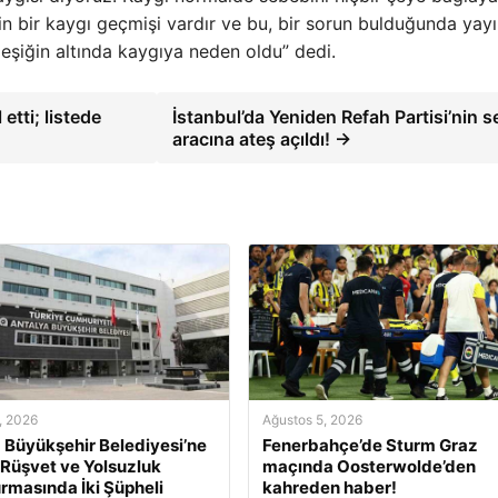
in bir kaygı geçmişi vardır ve bu, bir sorun bulduğunda yayılı
şiğin altında kaygıya neden oldu” dedi.
etti; listede
İstanbul’da Yeniden Refah Partisi’nin 
aracına ateş açıldı! →
, 2026
Ağustos 5, 2026
 Büyükşehir Belediyesi’ne
Fenerbahçe’de Sturm Graz
 Rüşvet ve Yolsuzluk
maçında Oosterwolde’den
rmasında İki Şüpheli
kahreden haber!