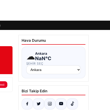
ı
Hava Durumu
☁
Ankara
NaN°C
ŞEHIR SEÇ
rest
Bizi Takip Edin