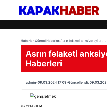
Haberler
›
Güncel Haberler
›
Asrın felaketi anksiyeteyi artırd
Asrın felaketi anksiye
Haberleri
admin
•
09.03.2024 17:09
•
Güncellendi: 09.03.202
KAYNAK
İHA