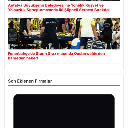
Antalya Büyükşehir Belediyesi’ne Yönelik Rüşvet ve
Yolsuzluk Soruşturmasında İki Şüpheli Serbest Bırakıldı
Ağustos 5, 2026
Fenerbahçe’de Sturm Graz maçında Oosterwolde’den
kahreden haber!
Son Eklenen Firmalar