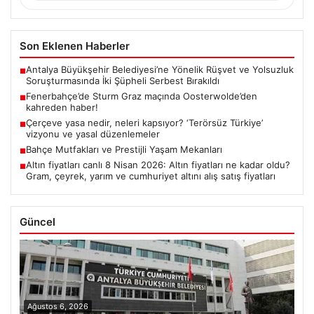
Son Eklenen Haberler
Antalya Büyükşehir Belediyesi’ne Yönelik Rüşvet ve Yolsuzluk
■
Soruşturmasında İki Şüpheli Serbest Bırakıldı
Fenerbahçe’de Sturm Graz maçında Oosterwolde’den
■
kahreden haber!
Çerçeve yasa nedir, neleri kapsıyor? ‘Terörsüz Türkiye’
■
vizyonu ve yasal düzenlemeler
Bahçe Mutfakları ve Prestijli Yaşam Mekanları
■
Altın fiyatları canlı 8 Nisan 2026: Altın fiyatları ne kadar oldu?
■
Gram, çeyrek, yarım ve cumhuriyet altını alış satış fiyatları
Güncel
Ağustos 6, 2026