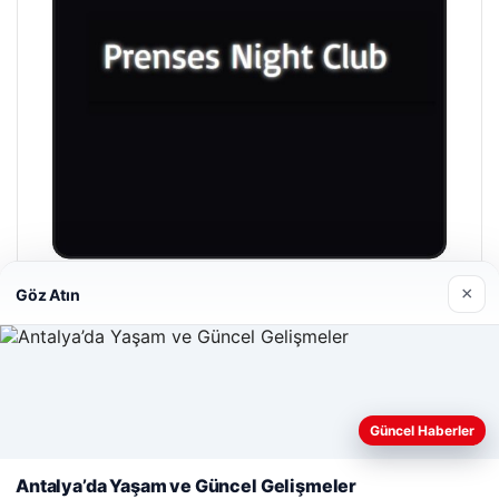
×
Göz Atın
Prenses Night Club
Nisan 29, 2026
Web sitemizi nasıl kullandığınızı daha iyi anlayabilmek,
Güncel Haberler
deneyiminizi kişiselleştirmek ve geliştirmek amacıyla çerezler
kullanıyoruz.
Çerez Politikamız
Antalya’da Yaşam ve Güncel Gelişmeler