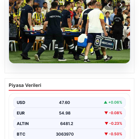
05.08.2026
Fenerbahçe’de Sturm Graz maçında
Piyasa Verileri
Oosterwolde’den kahreden haber!
USD
47.60
▲ +0.06%
EUR
54.98
▼ -0.08%
ALTIN
6481.2
▼ -0.23%
BTC
3063970
▼ -0.50%