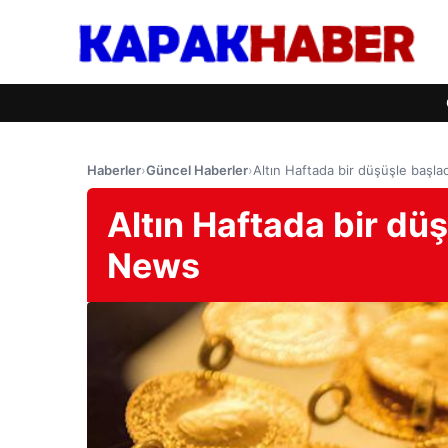
Haberler
›
Güncel Haberler
›
Altın Haftada bir düşüşle başl
Altın Haftada bir dü
News