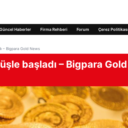
Güncel Haberler
Firma Rehberi
Forum
Çerez Politikas
adı – Bigpara Gold News
şüşle başladı – Bigpara Gold