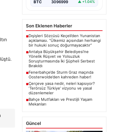
kapsamında önemli gelişmeler
BTC
3096999
▲ +1.04%
yaşandı. Soruşturma…
Son Eklenen Haberler
Dışişleri Sözcüsü Keçeli’den Yunanistan
■
ltın
açıklaması. “Ülkemiz açısından herhangi
bir hukuki sonuç doğurmayacaktır”
Antalya Büyükşehir Belediyesi’ne
■
Yönelik Rüşvet ve Yolsuzluk
düştü.
Soruşturmasında İki Şüpheli Serbest
Bırakıldı
Fenerbahçe’de Sturm Graz maçında
■
Oosterwolde’den kahreden haber!
Çerçeve yasa nedir, neleri kapsıyor?
■
‘Terörsüz Türkiye’ vizyonu ve yasal
düzenlemeler
Bahçe Mutfakları ve Prestijli Yaşam
■
Mekanları
m
Güncel