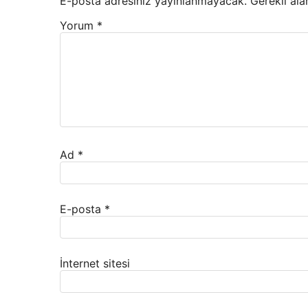
E-posta adresiniz yayınlanmayacak.
Gerekli ala
Yorum
*
Ad
*
E-posta
*
İnternet sitesi