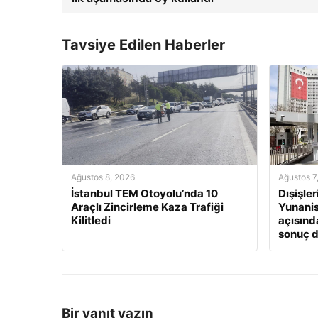
Tavsiye Edilen Haberler
Ağustos 8, 2026
Ağustos 7
İstanbul TEM Otoyolu’nda 10
Dışişle
Araçlı Zincirleme Kaza Trafiği
Yunanis
Kilitledi
açısınd
sonuç 
Bir yanıt yazın