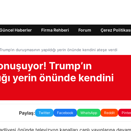
Güncel Haberler
Firma Rehberi
Forum
Çerez Politikas
ump’ın duruşmasının yapıldığı yerin önünde kendini ateşe verdi
onuşuyor! Trump’ın
ğı yerin önünde kendini
Paylaş:
Twitter
Facebook
WhatsApp
Reddit
Pinte
dliyesi önünde televizyon kanalları canlı yayınlarına deva