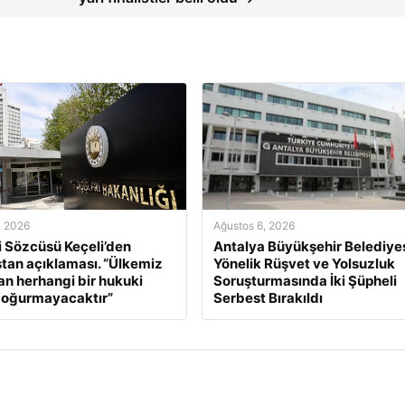
, 2026
Ağustos 6, 2026
ri Sözcüsü Keçeli’den
Antalya Büyükşehir Belediyes
tan açıklaması. “Ülkemiz
Yönelik Rüşvet ve Yolsuzluk
an herhangi bir hukuki
Soruşturmasında İki Şüpheli
doğurmayacaktır”
Serbest Bırakıldı