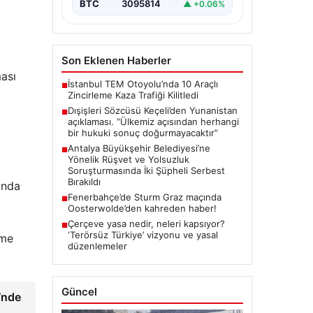
BTC
3095814
▲ +0.06%
Son Eklenen Haberler
ası
İstanbul TEM Otoyolu’nda 10 Araçlı
■
Zincirleme Kaza Trafiği Kilitledi
Dışişleri Sözcüsü Keçeli’den Yunanistan
■
açıklaması. “Ülkemiz açısından herhangi
bir hukuki sonuç doğurmayacaktır”
Antalya Büyükşehir Belediyesi’ne
■
Yönelik Rüşvet ve Yolsuzluk
Soruşturmasında İki Şüpheli Serbest
Bırakıldı
ında
Fenerbahçe’de Sturm Graz maçında
■
Oosterwolde’den kahreden haber!
Çerçeve yasa nedir, neleri kapsıyor?
■
‘Terörsüz Türkiye’ vizyonu ve yasal
eme
düzenlemeler
Güncel
’nde