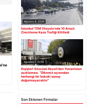
Ağustos 8, 2026
İstanbul TEM Otoyolu’nda 10 Araçlı
Zincirleme Kaza Trafiği Kilitledi
Ağustos 7, 2026
i’ne
Dışişleri Sözcüsü Keçeli’den Yunanistan
açıklaması. “Ülkemiz açısından
herhangi bir hukuki sonuç
doğurmayacaktır”
Son Eklenen Firmalar