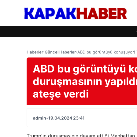
Haberler
›
Güncel Haberler
›
ABD bu görüntüyü konuşuyor! Tr
ABD bu görüntüyü k
duruşmasının yapıldı
ateşe verdi
admin
•
19.04.2024 23:41
Trump'ın duruşmasının devam ettiği Manhattan a