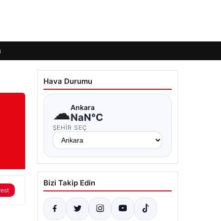
ı
Hava Durumu
☁
Ankara
NaN°C
ŞEHIR SEÇ
Bizi Takip Edin
rest
m