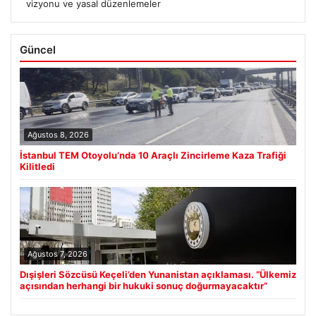
vizyonu ve yasal düzenlemeler
Güncel
Ağustos 8, 2026
İstanbul TEM Otoyolu’nda 10 Araçlı Zincirleme Kaza Trafiği
Kilitledi
Ağustos 7, 2026
Dışişleri Sözcüsü Keçeli’den Yunanistan açıklaması. “Ülkemiz
açısından herhangi bir hukuki sonuç doğurmayacaktır”