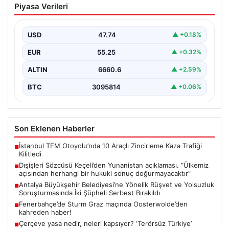
Piyasa Verileri
Yunanistan açıklaması. “Ülkemiz
açısından herhangi bir hukuki sonuç
doğurmayacaktır”
USD
47.74
▲ +0.18%
EUR
55.25
▲ +0.32%
ALTIN
6660.6
▲ +2.59%
BTC
3095814
▲ +0.06%
Son Eklenen Haberler
İstanbul TEM Otoyolu’nda 10 Araçlı Zincirleme Kaza Trafiği
■
Kilitledi
Dışişleri Sözcüsü Keçeli’den Yunanistan açıklaması. “Ülkemiz
■
açısından herhangi bir hukuki sonuç doğurmayacaktır”
Antalya Büyükşehir Belediyesi’ne Yönelik Rüşvet ve Yolsuzluk
■
Soruşturmasında İki Şüpheli Serbest Bırakıldı
Fenerbahçe’de Sturm Graz maçında Oosterwolde’den
■
kahreden haber!
Çerçeve yasa nedir, neleri kapsıyor? ‘Terörsüz Türkiye’
■