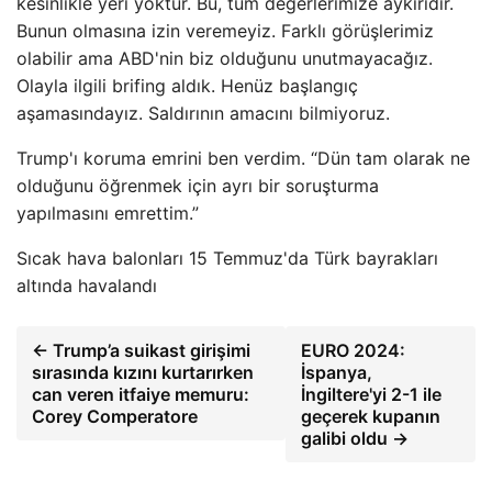
kesinlikle yeri yoktur. Bu, tüm değerlerimize aykırıdır.
Bunun olmasına izin veremeyiz. Farklı görüşlerimiz
olabilir ama ABD'nin biz olduğunu unutmayacağız.
Olayla ilgili brifing aldık. Henüz başlangıç ​​
aşamasındayız. Saldırının amacını bilmiyoruz.
Trump'ı koruma emrini ben verdim. “Dün tam olarak ne
olduğunu öğrenmek için ayrı bir soruşturma
yapılmasını emrettim.”
Sıcak hava balonları 15 Temmuz'da Türk bayrakları
altında havalandı
← Trump’a suikast girişimi
EURO 2024:
sırasında kızını kurtarırken
İspanya,
can veren itfaiye memuru:
İngiltere'yi 2-1 ile
Corey Comperatore
geçerek kupanın
galibi oldu →